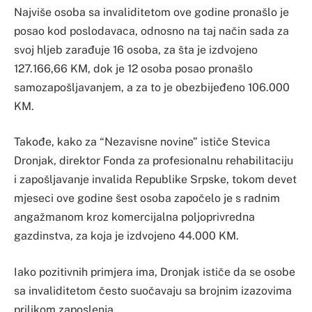
Najviše osoba sa invaliditetom ove godine pronašlo je
posao kod poslodavaca, odnosno na taj način sada za
svoj hljeb zarađuje 16 osoba, za šta je izdvojeno
127.166,66 KM, dok je 12 osoba posao pronašlo
samozapošljavanjem, a za to je obezbijeđeno 106.000
KM.
Takođe, kako za “Nezavisne novine” ističe Stevica
Dronjak, direktor Fonda za profesionalnu rehabilitaciju
i zapošljavanje invalida Republike Srpske, tokom devet
mjeseci ove godine šest osoba započelo je s radnim
angažmanom kroz komercijalna poljoprivredna
gazdinstva, za koja je izdvojeno 44.000 KM.
Iako pozitivnih primjera ima, Dronjak ističe da se osobe
sa invaliditetom često suočavaju sa brojnim izazovima
prilikom zaposlenja.