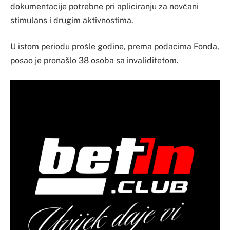
dokumentacije potrebne pri apliciranju za novčani
stimulans i drugim aktivnostima.
U istom periodu prošle godine, prema podacima Fonda,
posao je pronašlo 38 osoba sa invaliditetom.