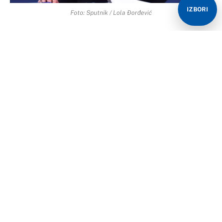
IZBORI
Foto: Sputnik / Lola Đorđević
Predsednik Srbije Aleksandar Vučić govorio je o svim
aktuelnim temama, a pre svega o tragediji koja se
dogodila u Novom Sadu.
“Nakon užasne tragedije koja je sve normalne pogodila
u zemlji najpre da izrazim saučešće porodicama
nastradalih. Da se molimo Bogu da povređeni prežive”,
rekao je Vučić.
On je kazao da odgovornost za tragediju mora da bude
krivično-pravna, i dodao da mu je Goran Vesić doneo
dokumentaciju, i da se time bavim svakog dana satima.
“Kada se ovakve tragedije dogode nacija i država su