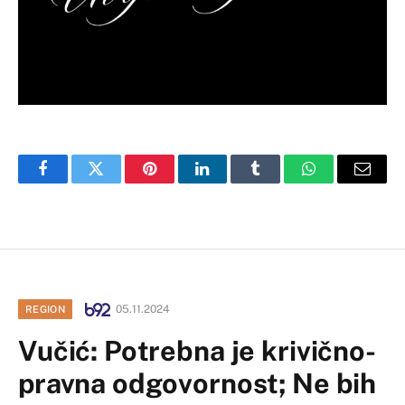
Facebook
Twitter
Pinterest
LinkedIn
Tumblr
WhatsApp
Email
05.11.2024
REGION
Vučić: Potrebna je krivično-
pravna odgovornost; Ne bih