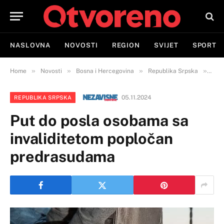
NASLOVNA
NOVOSTI
REGION
SVIJET
SPORT
»
»
»
»
Home
Novosti
Bosna i Hercegovina
Republika Srpska
Put
05.11.2024
REPUBLIKA SRPSKA
Put do posla osobama sa
invaliditetom popločan
predrasudama