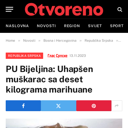
NASLOVNA
NOVOSTI
REGION
SVIJET
SPORT
»
»
»
»
Home
Novosti
Bosna i Hercegovina
Republika Srpska
PU B
13.11.2023
REPUBLIKA SRPSKA
PU Bijeljina: Uhapšen
muškarac sa deset
kilograma marihuane