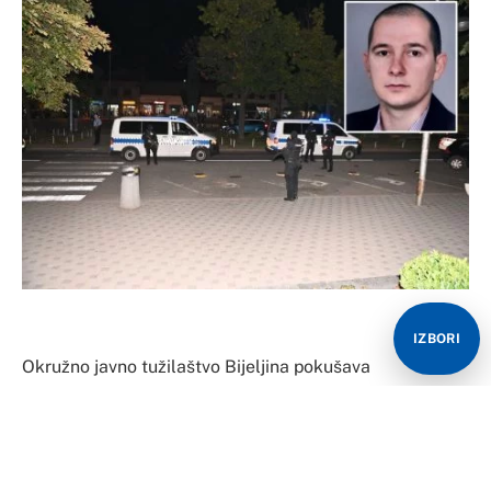
IZBORI
Okružno javno tužilaštvo Bijeljina pokušava
izdejstvovati razrješenje i kao svjedoka saslušati
bijeljinskog advokata Đorđa Vasića, branioca Denija
Savića, a koji je osumnjičen da je pokušao pomoći
Brčaku Nikoli Kokanoviću, kojeg terete za ubistvo