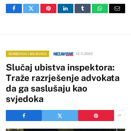
Facebook
Twitter
Pinterest
LinkedIn
Tumblr
WhatsApp
Email
13.11.2023
SEMBERIJA I MAJEVICA
Slučaj ubistva inspektora:
Traže razrješenje advokata
da ga saslušaju kao
svjedoka