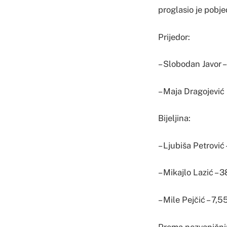
proglasio je pobje
Prijedor:
– Slobodan Javor 
– Maja Dragojević
Bijeljina:
– Ljubiša Petrović
– Mikajlo Lazić – 
– Mile Pejčić – 7,
Prema nezvaničnim