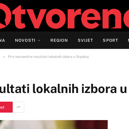
NA
NOVOSTI
REGION
SVIJET
SPORT
»
Prvi nezvanični rezultati lokalnih izbora u Srpskoj
ultati lokalnih izbora 
est