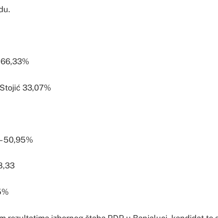
du.
– 66,33%
 Stojić 33,07%
 – 50,95%
38,33
55%
 rezultatima izbornog štaba PDP u Banjaluci, kandidat te 