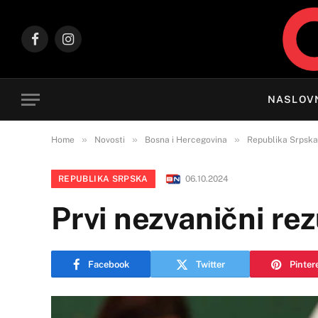
Facebook
Instagram
NASLOV
»
»
»
Home
Novosti
Bosna i Hercegovina
Republika Srpska
REPUBLIKA SRPSKA
06.10.2024
Prvi nezvanični rez
Facebook
Twitter
Pinter