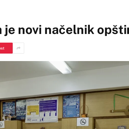
 je novi načelnik opšt
est