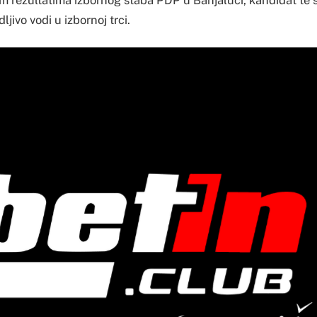
jivo vodi u izbornoj trci.