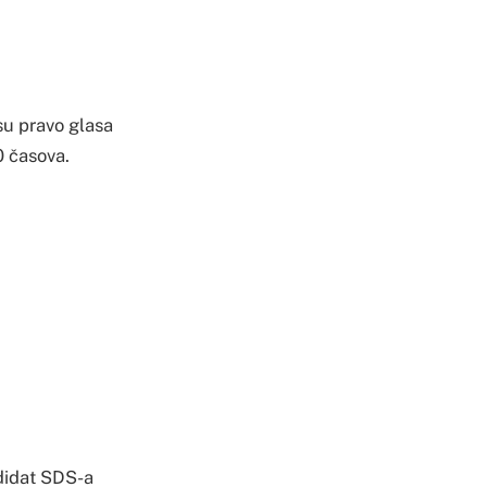
 su pravo glasa
0 časova.
didat SDS-a