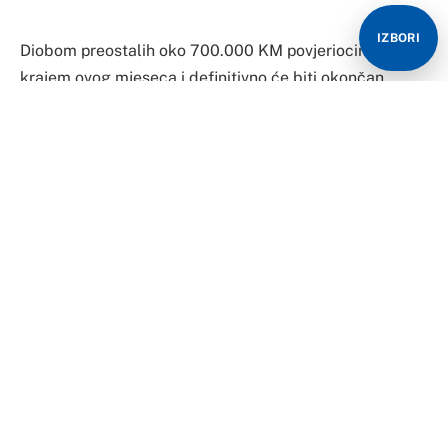
IZBORI
Diobom preostalih oko 700.000 KM povjeriocima
krajem ovog mjeseca i definitivno će biti okončan
sedmogodišnji stečaj u bijeljinskoj Fabrici šećera.
Stečajni upravnik „Šećerane“ Nebojša Matić rekao je
danas za CAPITAL da je povjeriocima opšteg isplatnog
reda već podijeljeno nešto više od 700.000 KM te da
će na ročištu, koje je zakazano je za 20. maj u
Okružnom privrednom sudu u Bijeljini, biti isplaćeno još
toliko.
„Na tom ročištu će biti razmatran i završni izvještaj
stečajnog upravnika i treba da bude završen stečajni
postupak. Povjeriocima je već isplaćeno pet odsto
potraživana i sada će im u drugoj raspodjeli biti