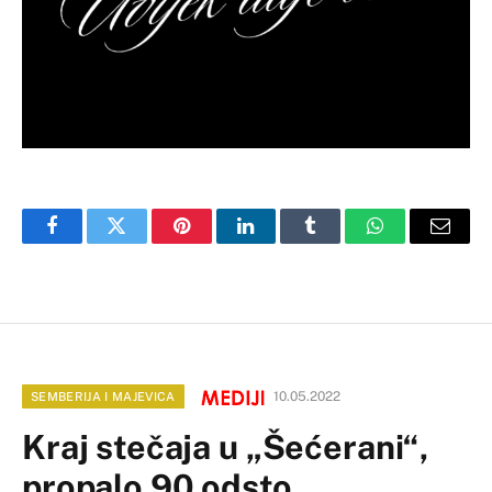
Facebook
Twitter
Pinterest
LinkedIn
Tumblr
WhatsApp
Email
10.05.2022
SEMBERIJA I MAJEVICA
Kraj stečaja u „Šećerani“,
propalo 90 odsto