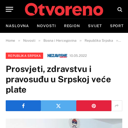
NASLOVNA
NOVOSTI
REGION
SVIJET
SPORT
»
»
»
»
Home
Novosti
Bosna i Hercegovina
Republika Srpska
Pros
10.05.2022
REPUBLIKA SRPSKA
Prosvjeti, zdravstvu i
pravosuđu u Srpskoj veće
plate