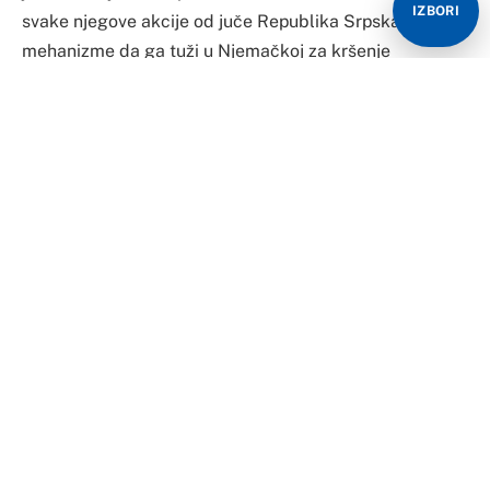
IZBORI
svake njegove akcije od juče Republika Srpska naći
mehanizme da ga tuži u Njemačkoj za kršenje
međunarodnog prava.
Savjet bezbjednosti je po prvi put u svojoj istoriji bio na
strani međunarodnog prava. Zahvaljujući ponašanju
dvije od pet stalnih članica SB. Ono što smo naučili je
da BiH nema visokog predstavnika, Šmit je samozvana
ličnost, nema ništa u osnovi iza čega bi se pozvao, osim
volje nekoliko zemalja koje nisu institucionalno
postavljene da bi upravljale BiH, poručio je Dodik.
“Biće zanimljivo gledati kako će se ponašati gospodin
Šmit. Reći ću mu, da svaka njegova akcija od juče
podrazumjeva da će Republika Srpska naći mehanizme
da ga u njegovoj zemlji tuži za kršenje međunarodnih
prava. Ako u Savjetu bezbjednosti nije prepoznat kao