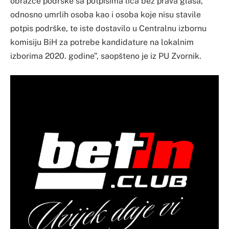
obrazce podrške sa potpisima lica bez prava glasa,
odnosno umrlih osoba kao i osoba koje nisu stavile
potpis podrške, te iste dostavilo u Centralnu izbornu
komisiju BiH za potrebe kandidature na lokalnim
izborima 2020. godine”, saopšteno je iz PU Zvornik.