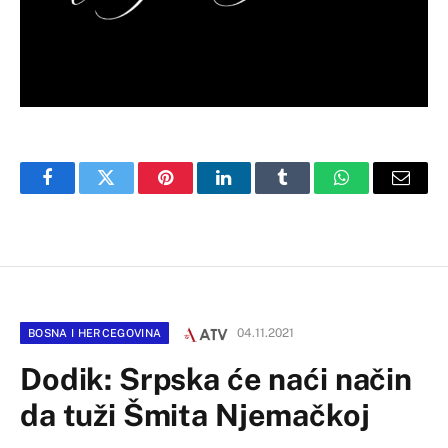
Facebook
Twitter
Pinterest
LinkedIn
Tumblr
WhatsApp
Email
04.11.2021
BOSNA I HERCEGOVINA
Dodik: Srpska će naći način
da tuži Šmita Njemačkoj