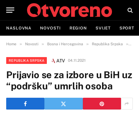
NASLOVNA
NOVOSTI
REGION
SVIJET
SPORT
»
»
»
»
Home
Novosti
Bosna i Hercegovina
Republika Srpska
Prij
04.11.2021
REPUBLIKA SRPSKA
Prijavio se za izbore u BiH uz
“podršku” umrlih osoba