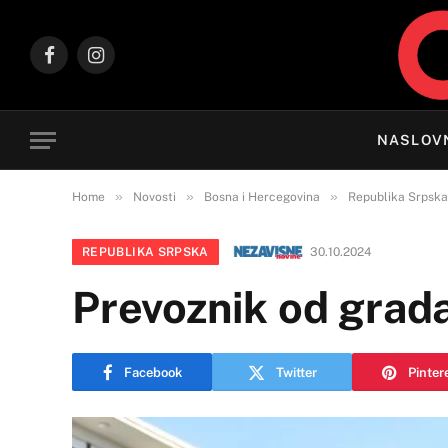
Facebook
Instagram
NASLOV
»
»
»
Home
Novosti
Bosna i Hercegovina
Republika Srpska
REPUBLIKA SRPSKA
30.10.2024
Prevoznik od grada
Facebook
Twitter
Pinter