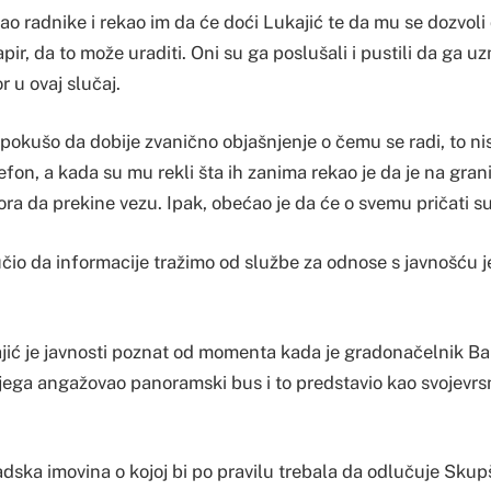
vao radnike i rekao im da će doći Lukajić te da mu se dozvol
apir, da to može uraditi. Oni su ga poslušali i pustili da ga uz
 u ovaj slučaj.
i pokušo da dobije zvanično objašnjenje o čemu se radi, to nis
lefon, a kada su mu rekli šta ih zanima rekao je da je na grani
a da prekine vezu. Ipak, obećao je da će o svemu pričati su
čio da informacije tražimo od službe za odnose s javnošću je
ić je javnosti poznat od momenta kada je gradonačelnik B
jega angažovao panoramski bus i to predstavio kao svojevrsn
radska imovina o kojoj bi po pravilu trebala da odlučuje Skup