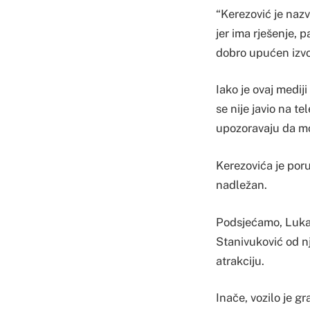
“Kerezović je naz
jer ima rješenje, p
dobro upućen izvor
Iako je ovaj medij
se nije javio na te
upozoravaju da mor
Kerezovića je poru
nadležan.
Podsjećamo, Lukaj
Stanivuković od n
atrakciju.
Inače, vozilo je g