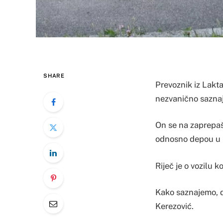
SHARE
Prevoznik iz Lakta
nezvanično saznaj
On se na zaprepaš
odnosno depou u 
Riječ je o vozilu k
Kako saznajemo, da
Kerezović.