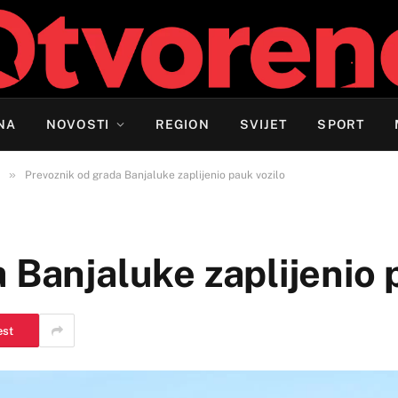
NA
NOVOSTI
REGION
SVIJET
SPORT
»
Prevoznik od grada Banjaluke zaplijenio pauk vozilo
 Banjaluke zaplijenio 
est