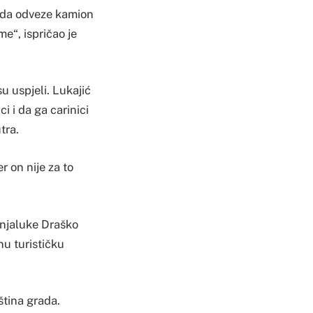
i da odveze kamion
me“, ispričao je
u uspjeli. Lukajić
ci i da ga carinici
tra.
r on nije za to
anjaluke Draško
u turističku
ština grada.