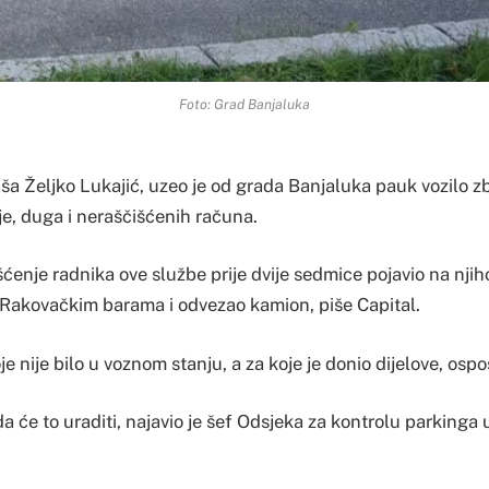
Foto: Grad Banjaluka
ša Željko Lukajić, uzeo je od grada Banjaluka pauk vozilo z
e, duga i neraščišćenih računa.
ćenje radnika ove službe prije dvije sedmice pojavio na nji
Rakovačkim barama i odvezao kamion, piše Capital.
oje nije bilo u voznom stanju, a za koje je donio dijelove, ospo
 će to uraditi, najavio je šef Odsjeka za kontrolu parkinga 