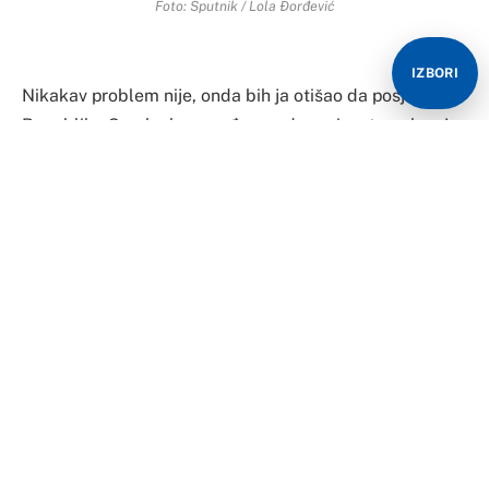
Foto: Sputnik / Lola Đorđević
IZBORI
Nikakav problem nije, onda bih ja otišao da posjetim
Republiku Srpsku kao međunarodno priznatu, rekao je
Ivica Dačić, predsjednik Narodne skupštine Srbije i
lider Socijalističke partije Srbije, u emisiji “ATV
intervju”, govoreći o najavi da bi Željko Komšić,
hrvatski član Predsjedništva BiH, mogao da posjeti
Prištinu.
“On će da priznaje Kosovo, i šta sad treba mi da mu
aplaudiramo? Što se čačka, što bi narod rekao?”,
upitao je Dačić.
Istakao je da u međunarodnim odnosima postoji
reciprocitet i podsjetio da je Somalija bila priznala