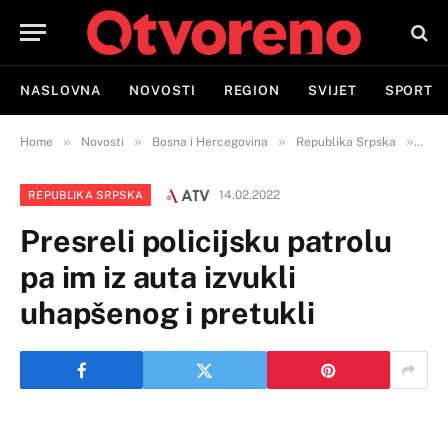
NASLOVNA
NOVOSTI
REGION
SVIJET
SPORT
»
»
»
»
Home
Novosti
Bosna i Hercegovina
Republika Srpska
Pres
14.02.2022
REPUBLIKA SRPSKA
Presreli policijsku patrolu
pa im iz auta izvukli
uhapšenog i pretukli