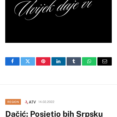
Facebook
Twitter
Pinterest
LinkedIn
Tumblr
WhatsApp
Email
14.02.2022
REGION
Dačić: Posjetio bih Srpsku