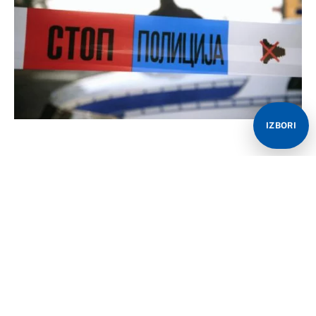
IZBORI
Tokom iskopavanja kanala danas se obrušila zemlja i
tom prilikom je jedan radnik stradao, a drugi je teško
povrijeđen. Nesreća se dogodila u Preševu.
Slučaj je prijavljen Policijskoj upravi Vranje oko 11
časova iz Hitne pomoći Preševa uz informaciju da
jedan radnik ne daje znakove života, dok drugi radnik
(42) pokazuje znakove života.