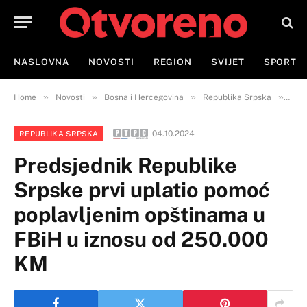
NASLOVNA
NOVOSTI
REGION
SVIJET
SPORT
»
»
»
»
Home
Novosti
Bosna i Hercegovina
Republika Srpska
Pred
04.10.2024
REPUBLIKA SRPSKA
Predsjednik Republike
Srpske prvi uplatio pomoć
poplavljenim opštinama u
FBiH u iznosu od 250.000
KM