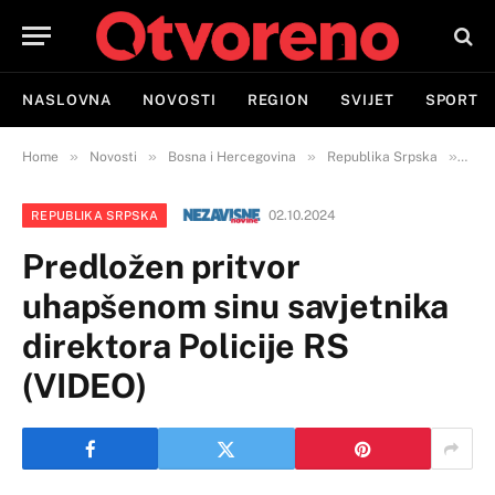
NASLOVNA
NOVOSTI
REGION
SVIJET
SPORT
»
»
»
»
Home
Novosti
Bosna i Hercegovina
Republika Srpska
Pred
02.10.2024
REPUBLIKA SRPSKA
Predložen pritvor
uhapšenom sinu savjetnika
direktora Policije RS
(VIDEO)