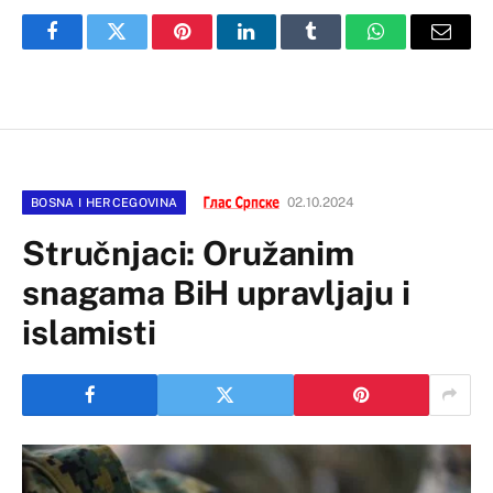
Facebook
Twitter
Pinterest
LinkedIn
Tumblr
WhatsApp
Email
02.10.2024
BOSNA I HERCEGOVINA
Stručnjaci: Oružanim
snagama BiH upravljaju i
islamisti