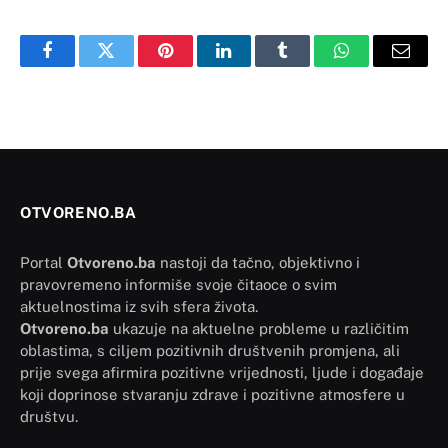
Facebook
Twitter
Pinterest
LinkedIn
Tumblr
WhatsApp
Email
OTVORENO.BA
Portal
Otvoreno.ba
nastoji da tačno, objektivno i
pravovremeno informiše svoje čitaoce o svim
aktuelnostima iz svih sfera života.
Otvoreno.ba
ukazuje na aktuelne probleme u različitim
oblastima, s ciljem pozitivnih društvenih promjena, ali
prije svega afirmira pozitivne vrijednosti, ljude i događaje
koji doprinose stvaranju zdrave i pozitivne atmosfere u
društvu.