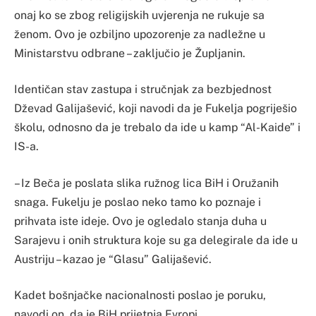
onaj ko se zbog religijskih uvjerenja ne rukuje sa
ženom. Ovo je ozbiljno upozorenje za nadležne u
Ministarstvu odbrane – zaključio je Župljanin.
Identičan stav zastupa i stručnjak za bezbjednost
Dževad Galijašević, koji navodi da je Fukelja pogriješio
školu, odnosno da je trebalo da ide u kamp “Al-Kaide” i
IS-a.
– Iz Beča je poslata slika ružnog lica BiH i Oružanih
snaga. Fukelju je poslao neko tamo ko poznaje i
prihvata iste ideje. Ovo je ogledalo stanja duha u
Sarajevu i onih struktura koje su ga delegirale da ide u
Austriju – kazao je “Glasu” Galijašević.
Kadet bošnjačke nacionalnosti poslao je poruku,
navodi on, da je BiH prijetnja Evropi.