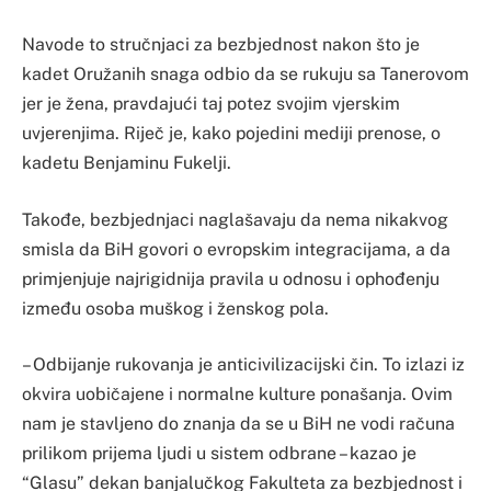
Navode to stručnjaci za bezbjednost nakon što je
kadet Oružanih snaga odbio da se rukuju sa Tanerovom
jer je žena, pravdajući taj potez svojim vjerskim
uvjerenjima. Riječ je, kako pojedini mediji prenose, o
kadetu Benjaminu Fukelji.
Takođe, bezbjednjaci naglašavaju da nema nikakvog
smisla da BiH govori o evropskim integracijama, a da
primjenjuje najrigidnija pravila u odnosu i ophođenju
između osoba muškog i ženskog pola.
– Odbijanje rukovanja je anticivilizacijski čin. To izlazi iz
okvira uobičajene i normalne kulture ponašanja. Ovim
nam je stavljeno do znanja da se u BiH ne vodi računa
prilikom prijema ljudi u sistem odbrane – kazao je
“Glasu” dekan banjalučkog Fakulteta za bezbjednost i