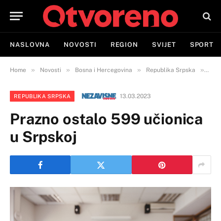
NASLOVNA
NOVOSTI
REGION
SVIJET
SPORT
»
»
»
»
Home
Novosti
Bosna i Hercegovina
Republika Srpska
Praz
13.03.2023
REPUBLIKA SRPSKA
Prazno ostalo 599 učionica
u Srpskoj