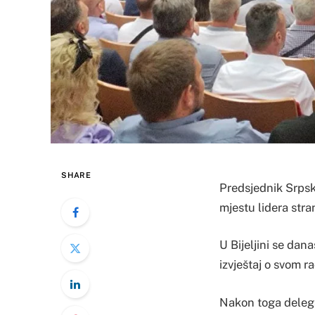
SHARE
Predsjednik Srpsk
mjestu lidera stran
U Bijeljini se dan
izvještaj o svom r
Nakon toga delegati