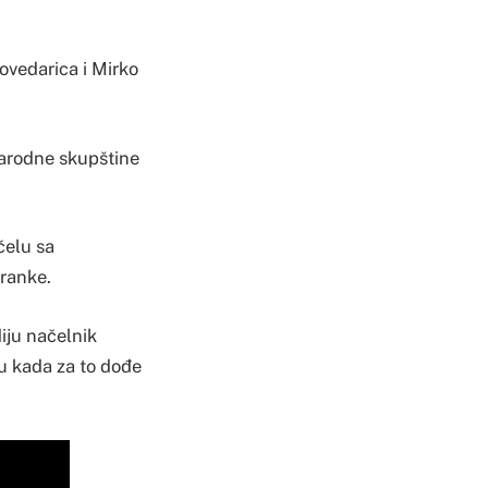
ovedarica i Mirko
Narodne skupštine
čelu sa
tranke.
diju načelnik
ju kada za to dođe