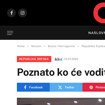
Facebook
Instagram
NASLOV
»
»
»
Home
Novosti
Bosna i Hercegovina
Republika Srpska
REPUBLIKA SRPSKA
13.07.2025
Poznato ko će vodi
Facebook
Twitter
Pinter