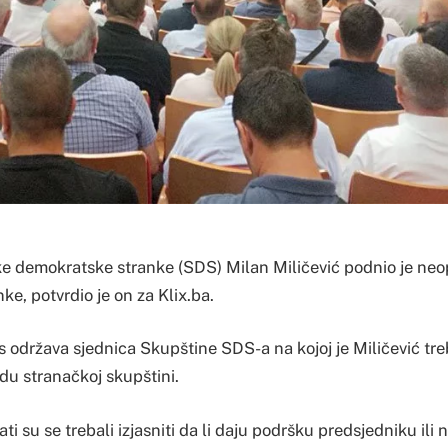
e demokratske stranke (SDS) Milan Miličević podnio je neo
ke, potvrdio je on za Klix.ba.
as održava sjednica Skupštine SDS-a na kojoj je Miličević tre
adu stranačkoj skupštini.
 su se trebali izjasniti da li daju podršku predsjedniku ili ne