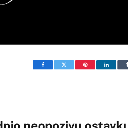
Facebook
Twitter
Pinterest
LinkedIn
dnio neopozivu ostavk