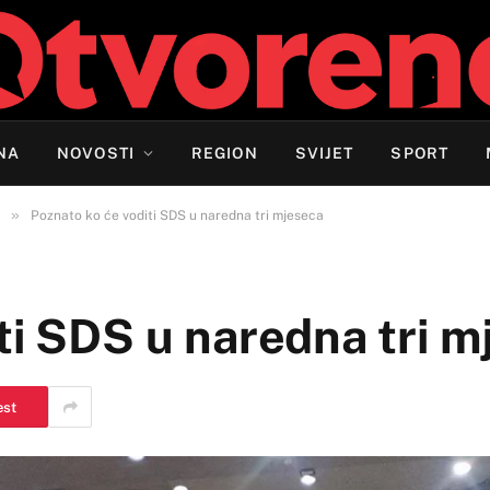
NA
NOVOSTI
REGION
SVIJET
SPORT
»
Poznato ko će voditi SDS u naredna tri mjeseca
ti SDS u naredna tri 
est