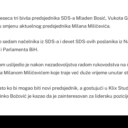
eseca tri bivša predsjednika SDS-a Mladen Bosić, Vukota G
 su smjenu aktuelnog predsjednika Milana Miličevića.
lo sedam načelnika iz SDS-a i devet SDS-ovih poslanika iz 
i Parlamenta BiH.
om uslijedio je nakon nezadovoljstva radom rukovodstva na 
a Milanom Miličevićem koje traje već duže vrijeme unutar s
to ko bi mogao biti novi predsjednik, a gostujući u Klix Stu
inko Božović je kazao da je zainteresovan za lidersku pozici