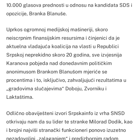
10.000 glasova prednosti u odnosu na kandidata SDS i
opozicije, Branka Blanuše.
Uprkos ogromnoj medijskoj mašineriji, skoro
neiscrpnim finansijskim resursima i činjenici da je
aktuelna vladajuća koalicija na vlasti u Republici
Srpskoj neprekidno skoro 20 godina, sve izvjesnija
Karanova pobjeda nad donedavnim političkim
anonimusom Brankom Blanušom mjeriće se
procentima i to, isključivo, zahvaljujući rezultatima u
„gradovima slučajevima“ Doboju, Zvorniku i
Laktaštima.
Odlično obaviješteni izvori Srpskainfo iz vrha SNSD
otkrivaju nam da su lider te stranke Milorad Dodik, kao
i brojni najviši stranački funkcioneri ponovo izuzetno
nezadovoljni „zalaganjem“ i predizbornim radom