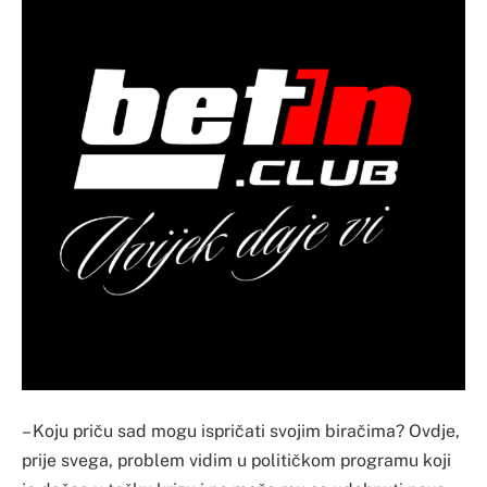
– Koju priču sad mogu ispričati svojim biračima? Ovdje,
prije svega, problem vidim u političkom programu koji