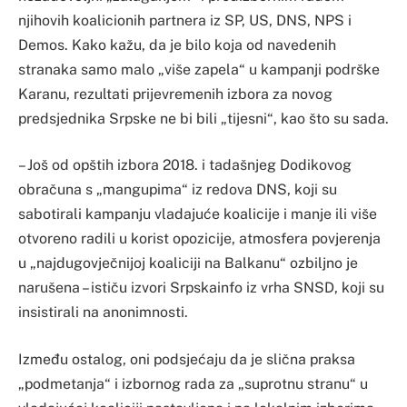
njihovih koalicionih partnera iz SP, US, DNS, NPS i
Demos. Kako kažu, da je bilo koja od navedenih
stranaka samo malo „više zapela“ u kampanji podrške
Karanu, rezultati prijevremenih izbora za novog
predsjednika Srpske ne bi bili „tijesni“, kao što su sada.
– Još od opštih izbora 2018. i tadašnjeg Dodikovog
obračuna s „mangupima“ iz redova DNS, koji su
sabotirali kampanju vladajuće koalicije i manje ili više
otvoreno radili u korist opozicije, atmosfera povjerenja
u „najdugovječnijoj koaliciji na Balkanu“ ozbiljno je
narušena – ističu izvori Srpskainfo iz vrha SNSD, koji su
insistirali na anonimnosti.
Između ostalog, oni podsjećaju da je slična praksa
„podmetanja“ i izbornog rada za „suprotnu stranu“ u