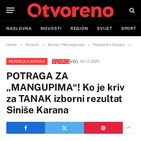
NASLOVNA
NOVOSTI
REGION
SVIJET
SPORT
»
»
»
»
Home
Novosti
Bosna i Hercegovina
Republika Srpska
POT
02.12.2025
REPUBLIKA SRPSKA
POTRAGA ZA
„MANGUPIMA“! Ko je kriv
za TANAK izborni rezultat
Siniše Karana