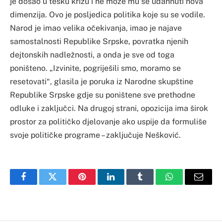
je došao u tešku krizu i ne može mu se udahnuti nova
dimenzija. Ovo je posljedica politika koje su se vodile.
Narod je imao velika očekivanja, imao je najave
samostalnosti Republike Srpske, povratka njenih
dejtonskih nadležnosti, a onda je sve od toga
poništeno. „Izvinite, pogriješili smo, moramo se
resetovati“, glasila je poruka iz Narodne skupštine
Republike Srpske gdje su poništene sve prethodne
odluke i zaključci. Na drugoj strani, opozicija ima širok
prostor za političko djelovanje ako uspije da formuliše
svoje političke programe – zaključuje Nešković.
Facebook
Twitter
Pinterest
LinkedIn
Tumblr
WhatsApp
Email