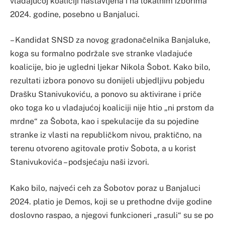
vladajućoj koaliciji nastavljena i na lokalnim izborima
2024. godine, posebno u Banjaluci.
– Kandidat SNSD za novog gradonačelnika Banjaluke,
koga su formalno podržale sve stranke vladajuće
koalicije, bio je ugledni ljekar Nikola Šobot. Kako bilo,
rezultati izbora ponovo su donijeli ubjedljivu pobjedu
Drašku Stanivukoviću, a ponovo su aktivirane i priče
oko toga ko u vladajućoj koaliciji nije htio „ni prstom da
mrdne“ za Šobota, kao i spekulacije da su pojedine
stranke iz vlasti na republičkom nivou, praktično, na
terenu otvoreno agitovale protiv Šobota, a u korist
Stanivukovića – podsjećaju naši izvori.
Kako bilo, najveći ceh za Šobotov poraz u Banjaluci
2024. platio je Demos, koji se u prethodne dvije godine
doslovno raspao, a njegovi funkcioneri „rasuli“ su se po