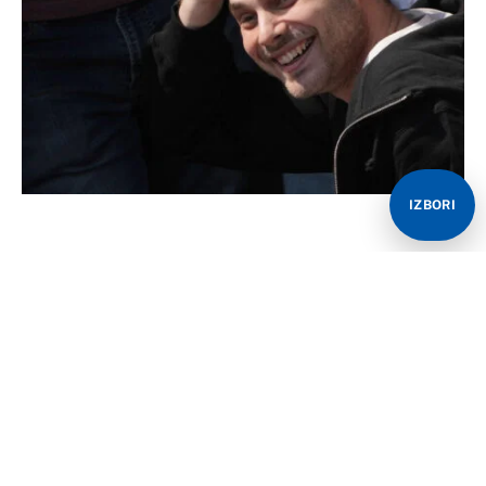
IZBORI
Srpski državljanin Alon Ohel, koji je u Gazi bio držan u
zarobljeništvu više od dvije godine nakon napada
Hamasa na Izrael 7. oktobra 2023. godine, izjavio je da
je godinu i po dana imao noge vezane lancima i da su
on i ostali taoci bili namjerno izgladnjivani.
U svom prvom dužem intervjuu od puštanja na slobodu
13. oktobra, Ohel (24) je za Kanal 12 rekao da su se