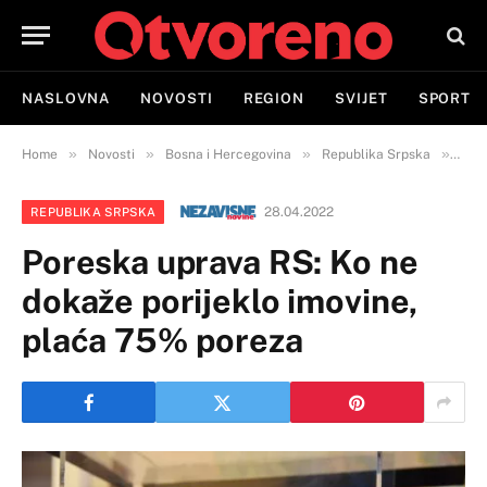
NASLOVNA
NOVOSTI
REGION
SVIJET
SPORT
»
»
»
»
Home
Novosti
Bosna i Hercegovina
Republika Srpska
Pore
28.04.2022
REPUBLIKA SRPSKA
Poreska uprava RS: Ko ne
dokaže porijeklo imovine,
plaća 75% poreza