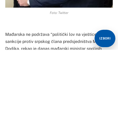
Foto: Twitter
Mađarska ne podržava “politički lov na vještice” i
IZBORI
sankcije protiv srpskog člana predsjedništva Milorada
Dodika, rekao je danas mađarski ministar spoljnih
poslova Peter Sijarto u razgovoru sa hrvatskim
kolegom Gordanom Grlićem Radmanom u Zagrebu.
Sijarto je istakao da stabilnost u BiH, koja je ključna za
stabilnost regiona, zahtijeva da sva tri naroda budu
poštovana, prenosi MTI.
Naveo je i da Mađarksa podržava stav Hrvatske da
hrvatskog člana predsjedništva BiH treba da izabere