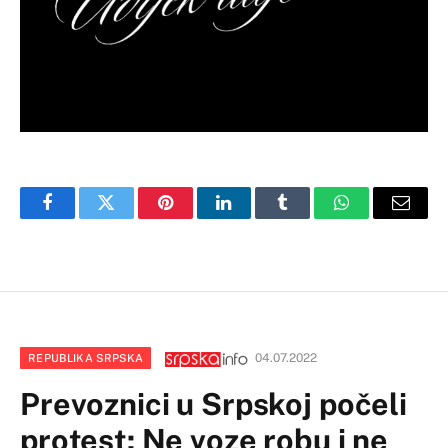
Facebook
Twitter
Pinterest
LinkedIn
Tumblr
WhatsApp
Email
04.07.2022
REPUBLIKA SRPSKA
Prevoznici u Srpskoj počeli
protest: Ne voze robu i ne