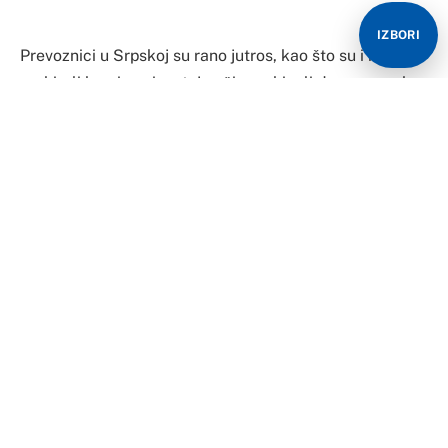
IZBORI
Prevoznici u Srpskoj su rano jutros, kao što su i najavili,
parkirali kamione i na taj način prekinuli dopremu robe.
Nezadovoljni su zbog visokih cijena goriva.
Od danas počinje bojkot točenja goriva i ne tovarimo
robu na svim destinacijama. I to će trajati 10 dana,
rekao je predsjednik Udruženja prevoznika za
unutrašnji i međunarodni transport Republike Srpske
Nikola Grbić, gostujući u Jutarnjem programu RTRS.
Istakao je da već danas očekuje poziv od institucija
kako bi se riješio problem.
– U teškoj smo situaciji zbog cijena goriva. Svi koji su