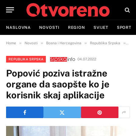
NASLOVNA
NOVOSTI
REGION
SVIJET
SPORT
»
»
»
»
Home
Novosti
Bosna i Hercegovina
Republika Srpska
Popo
04.07.2022
REPUBLIKA SRPSKA
Popović poziva istražne
organe da saopšte ko je
korisnik skaj aplikacije