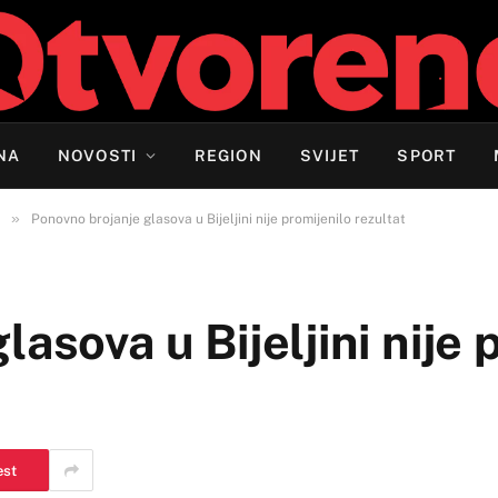
NA
NOVOSTI
REGION
SVIJET
SPORT
»
Ponovno brojanje glasova u Bijeljini nije promijenilo rezultat
asova u Bijeljini nije 
est