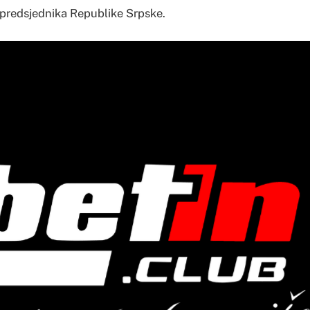
tpredsjednika Republike Srpske.