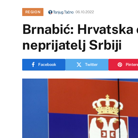
REGION
06.10.2022
Brnabić: Hrvatska 
neprijatelj Srbiji
Facebook
Twitter
Pinter