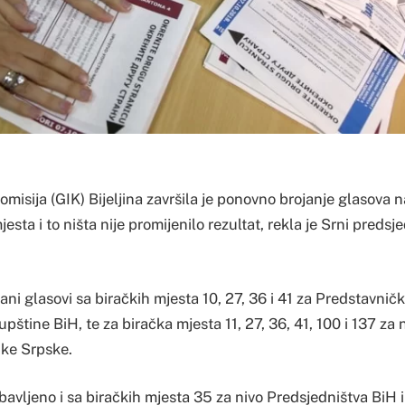
misija (GIK) Bijeljina završila je ponovno brojanje glasova 
esta i to ništa nije promijenilo rezultat, rekla je Srni predsj
ni glasovi sa biračkih mjesta 10, 27, 36 i 41 za Predstavnič
štine BiH, te za biračka mjesta 11, 27, 36, 41, 100 i 137 za
ke Srpske.
bavljeno i sa biračkih mjesta 35 za nivo Predsjedništva BiH i