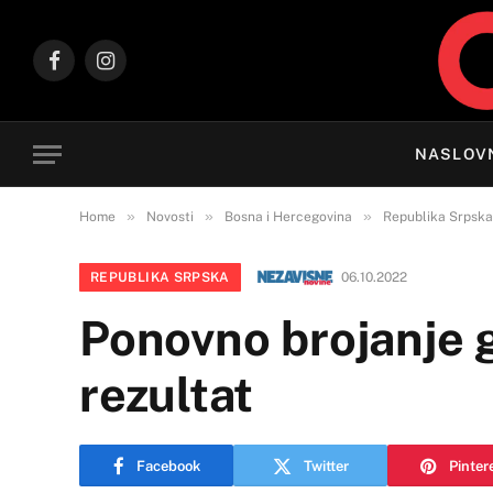
Facebook
Instagram
NASLOV
»
»
»
Home
Novosti
Bosna i Hercegovina
Republika Srpska
REPUBLIKA SRPSKA
06.10.2022
Ponovno brojanje gl
rezultat
Facebook
Twitter
Pinter