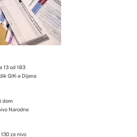
na 13 od 183
edik GIK-a Dijana
ki dom
 nivo Narodne
 130 za nivo