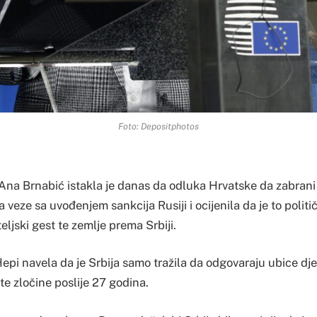
Foto: Depositphotos
Ana Brnabić istakla je danas da odluka Hrvatske da zabrani 
veze sa uvođenjem sankcija Rusiji i ocijenila da je to poli
eljski gest te zemlje prema Srbiji.
epi navela da je Srbija samo tražila da odgovaraju ubice djec
e zločine poslije 27 godina.