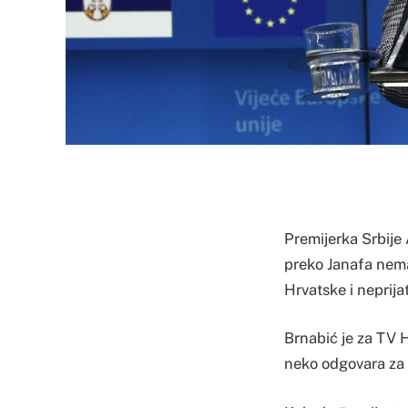
Premijerka Srbije 
preko Janafa nema 
Hrvatske i neprijat
Brnabić je za TV H
neko odgovara za t