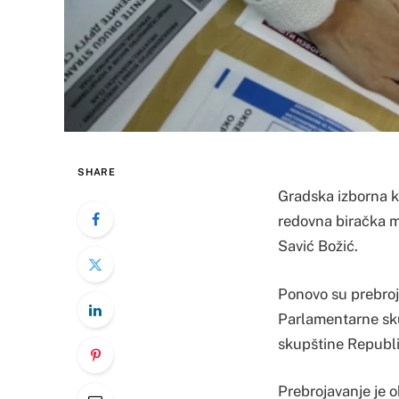
SHARE
Gradska izborna ko
redovna biračka mj
Savić Božić.
Ponovo su prebroja
Parlamentarne skup
skupštine Republi
Prebrojavanje je o