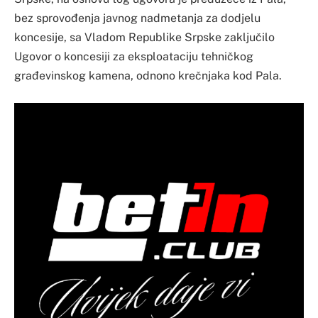
bez sprovođenja javnog nadmetanja za dodjelu
koncesije, sa Vladom Republike Srpske zaključilo
Ugovor o koncesiji za eksploataciju tehničkog
građevinskog kamena, odnono krečnjaka kod Pala.