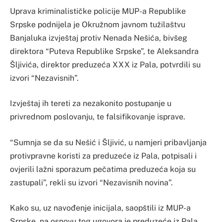
Uprava kriminalističke policije MUP-a Republike
Srpske podnijela je Okružnom javnom tužilaštvu
Banjaluka izvještaj protiv Nenada Nešića, bivšeg
direktora “Puteva Republike Srpske”, te Aleksandra
Šljivića, direktor preduzeća XXX iz Pala, potvrdili su
izvori “Nezavisnih”.
Izvještaj ih tereti za nezakonito postupanje u
privrednom poslovanju, te falsifikovanje isprave.
“Sumnja se da su Nešić i Šljivić, u namjeri pribavljanja
protivpravne koristi za preduzeće iz Pala, potpisali i
ovjerili lažni sporazum pečatima preduzeća koja su
zastupali”, rekli su izvori “Nezavisnih novina”.
Kako su, uz navođenje inicijala, saopštili iz MUP-a
Srpske, na osnovu tog ugovora je preduzeće iz Pala,