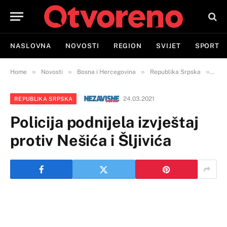
NASLOVNA
NOVOSTI
REGION
SVIJET
SPORT
»
»
»
»
Home
Novosti
Bosna i Hercegovina
Republika Srpska
Poli
24.03.2021
REPUBLIKA SRPSKA
Policija podnijela izvještaj
protiv Nešića i Šljivića