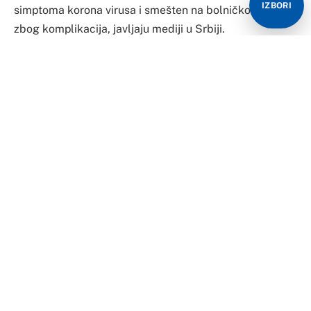
IZBORI
simptoma korona virusa i smešten na bolničko lečenje
zbog komplikacija, javljaju mediji u Srbiji.
Kako je potvrđeno za Telegraf.rs, Vlasta je preminuo
noćas u 2:30 u KBC Dragiša Mišović.