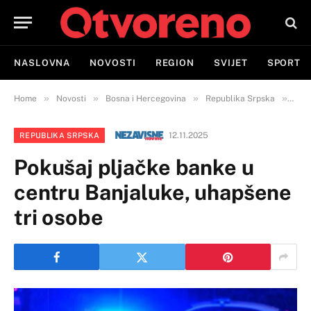
NASLOVNA
NOVOSTI
REGION
SVIJET
SPORT
»
»
»
»
Home
Novosti
Bosna i Hercegovina
Republika Srpska
Poku
12.11.2025
REPUBLIKA SRPSKA
Pokušaj pljačke banke u
centru Banjaluke, uhapšene
tri osobe