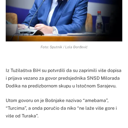
Foto: Sputnik / Lola Đorđević
Iz Tužilaštva BiH su potvrdili da su zaprimili više dopisa
i prijava vezano za govor predsjednika SNSD Milorada
Dodika na predizbornom skupu u Istočnom Sarajevu.
Utom govoru on je Bošnjake nazivao “amebama”,
“Turcima”, a onda poručio da niko “ne laže više gore i
više od Turaka”.