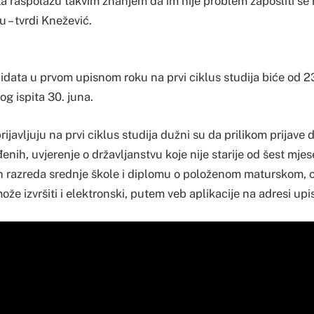
ta raspolažu takvim znanjem da im nije problem zaposliti se n
u – tvrdi Knežević.
didata u prvom upisnom roku na prvi ciklus studija biće od 23
g ispita 30. juna.
rijavljuju na prvi ciklus studija dužni su da prilikom prijave 
enih, uvjerenje o državljanstvu koje nije starije od šest mjes
h razreda srednje škole i diplomu o položenom maturskom,
može izvršiti i elektronski, putem veb aplikacije na adresi upi