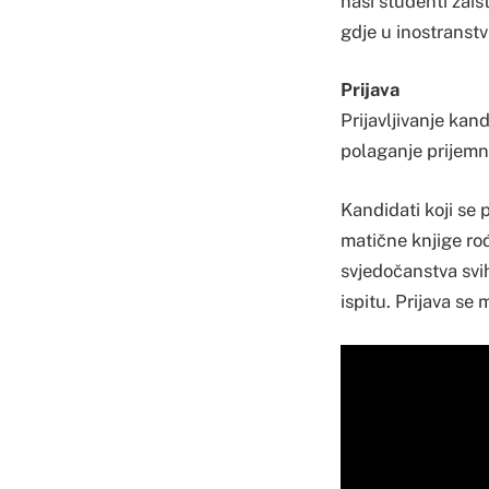
naši studenti zais
gdje u inostranstv
Prijava
Prijavljivanje kan
polaganje prijemno
Kandidati koji se p
matične knjige rođ
svjedočanstva svi
ispitu. Prijava se 