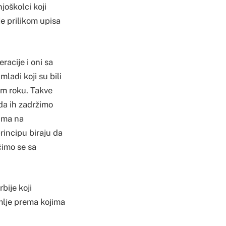
joškolci koji
e prilikom upisa
racije i oni sa
adi koji su bili
om roku. Takve
da ih zadržimo
ima na
rincipu biraju da
ičimo se sa
bije koji
emlje prema kojima