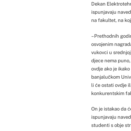
Dekan Elektrotehn
ispunjavaju naved
na fakultet, na k
– Prethodnih godin
osvojenim nagrada
vukovci u srednjoj
djece nema puno, 
ovdje ako je ikak
banjalučkom Univer
li će ostati ovdje 
konkurentskim fak
On je istakao da ć
ispunjavaju naved
studenti s obje st