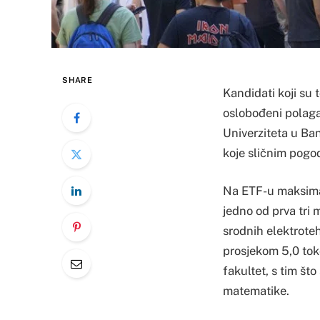
SHARE
Kandidati koji su 
oslobođeni polaga
Univerziteta u Ban
koje sličnim pogo
Na ETF-u maksimal
jedno od prva tri 
srodnih elektroteh
prosjekom 5,0 toko
fakultet, s tim št
matematike.