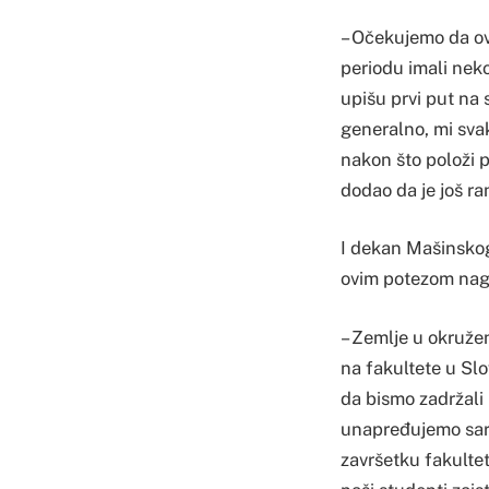
– Očekujemo da ov
periodu imali neko
upišu prvi put na 
generalno, mi sva
nakon što položi p
dodao da je još ra
I dekan Mašinskog
ovim potezom nagr
– Zemlje u okruženj
na fakultete u Slo
da bismo zadržali 
unapređujemo sara
završetku fakultet