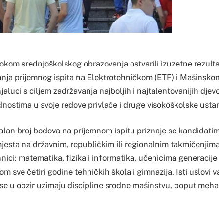
tokom srednjoškolskog obrazovanja ostvarili izuzetne rezulta
nja prijemnog ispita na Elektrotehničkom (ETF) i Mašinsko
jaluci s ciljem zadržavanja najboljih i najtalentovanijih djev
dnostima u svoje redove privlače i druge visokoškolske usta
an broj bodova na prijemnom ispitu priznaje se kandidatima 
mjesta na državnim, republičkim ili regionalnim takmičenjima 
nici: matematika, fizika i informatika, učenicima generacije
m sve četiri godine tehničkih škola i gimnazija. Isti uslovi v
o se u obzir uzimaju discipline srodne mašinstvu, poput mehan