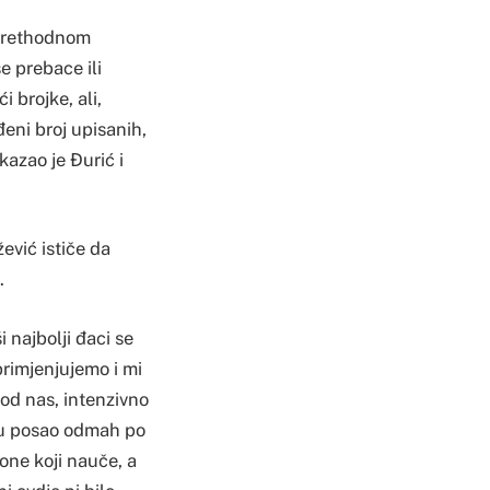
 prethodnom
e prebace ili
 brojke, ali,
eni broj upisanih,
kazao je Đurić i
ević ističe da
.
i najbolji đaci se
primjenjujemo i mi
kod nas, intenzivno
ju posao odmah po
one koji nauče, a