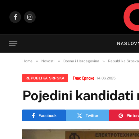
Facebook
Instagram
NASLOV
»
»
»
Home
Novosti
Bosna i Hercegovina
Republika Srpska
REPUBLIKA SRPSKA
14.06.2025
Pojedini kandidati 
Facebook
Twitter
Pinter