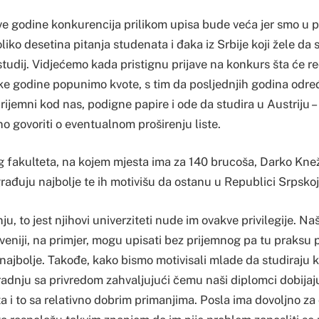
e godine konkurencija prilikom upisa bude veća jer smo u
liko desetina pitanja studenata i đaka iz Srbije koji žele da s
studij. Vidjećemo kada pristignu prijave na konkurs šta će reći
ke godine popunimo kvote, s tim da posljednjih godina određ
rijemni kod nas, podigne papire i ode da studira u Austriju – 
no govoriti o eventualnom proširenju liste.
 fakulteta, na kojem mjesta ima za 140 brucoša, Darko Knež
ađuju najbolje te ih motivišu da ostanu u Republici Srpskoj
u, to jest njihovi univerziteti nude im ovakve privilegije. Naš
veniji, na primjer, mogu upisati bez prijemnog pa tu praksu 
najbolje. Takođe, kako bismo motivisali mlade da studiraju 
dnju sa privredom zahvaljujući čemu naši diplomci dobija
a i to sa relativno dobrim primanjima. Posla ima dovoljno za 