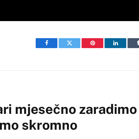
Facebook
Twitter
Pinterest
LinkedIn
kari mjesečno zaradimo 
vimo skromno