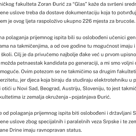
ičkog fakulteta Zoran Đurić za “Glas” kaže da svršeni sredn
ene uslove treba da dostave dokumentaciju koja to potvrđuj
ojem je ovog ljeta raspoloživo ukupno 226 mjesta za brucoše.
a polaganja prijemnog ispita bili su oslobođeni učenici gene
ma na takmičenjima, a od ove godine tu mogućnost imaju i ml
 školi. Cilj je da privučemo najbolje đake već u prvom upisn
možda petnaestak kandidata po generaciji, a mi smo voljni 
o moguće. Ovim potezom se ne takmičimo sa drugim fakultet
zitetu, jer djeca koja biraju da studiraju elektrotehniku u p
ili otići u Novi Sad, Beograd, Austriju, Sloveniju, to jest takm
ultetima iz zemalja okruženja – pojašnjava Đurić.
e od polaganja prijemnog ispita biti oslobođeni i državljani Sr
ene uslove zbog specijalnih i paralelnih veza Srpske i te z
rane Drine imaju ravnopravan status.