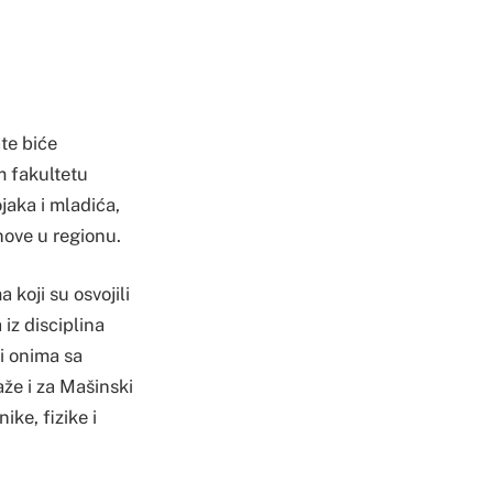
te biće
m fakultetu
ojaka i mladića,
nove u regionu.
koji su osvojili
iz disciplina
 i onima sa
aže i za Mašinski
ike, fizike i