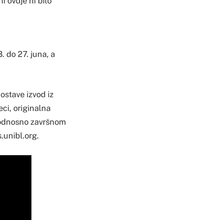
i ovdje ni bilo
. do 27. juna, a
dostave izvod iz
eci, originalna
 odnosno završnom
s.unibl.org.