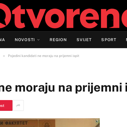
NA
NOVOSTI
REGION
SVIJET
SPORT
»
Pojedini kandidati ne moraju na prijemni ispit
ne moraju na prijemni 
est