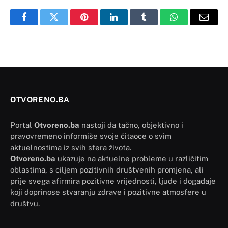
Facebook
Twitter
Pinterest
LinkedIn
Tumblr
WhatsApp
Email
OTVORENO.BA
Portal
Otvoreno.ba
nastoji da tačno, objektivno i
pravovremeno informiše svoje čitaoce o svim
aktuelnostima iz svih sfera života.
Otvoreno.ba
ukazuje na aktuelne probleme u različitim
oblastima, s ciljem pozitivnih društvenih promjena, ali
prije svega afirmira pozitivne vrijednosti, ljude i događaje
koji doprinose stvaranju zdrave i pozitivne atmosfere u
društvu.