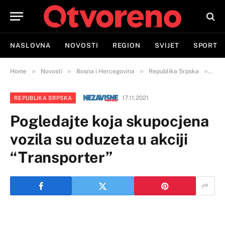
NASLOVNA
NOVOSTI
REGION
SVIJET
SPORT
»
»
»
»
Home
Novosti
Bosna i Hercegovina
Republika Srpska
Pogl
17.11.2021
REPUBLIKA SRPSKA
Pogledajte koja skupocjena
vozila su oduzeta u akciji
“Transporter”