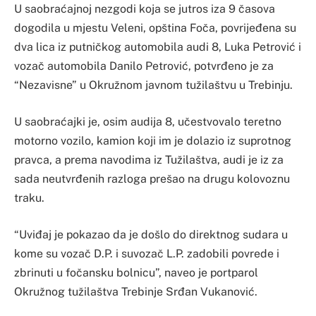
U saobraćajnoj nezgodi koja se jutros iza 9 časova
dogodila u mjestu Veleni, opština Foča, povrijeđena su
dva lica iz putničkog automobila audi 8, Luka Petrović i
vozač automobila Danilo Petrović, potvrđeno je za
“Nezavisne” u Okružnom javnom tužilaštvu u Trebinju.
U saobraćajki je, osim audija 8, učestvovalo teretno
motorno vozilo, kamion koji im je dolazio iz suprotnog
pravca, a prema navodima iz Tužilaštva, audi je iz za
sada neutvrđenih razloga prešao na drugu kolovoznu
traku.
“Uviđaj je pokazao da je došlo do direktnog sudara u
kome su vozač D.P. i suvozač L.P. zadobili povrede i
zbrinuti u fočansku bolnicu”, naveo je portparol
Okružnog tužilaštva Trebinje Srđan Vukanović.