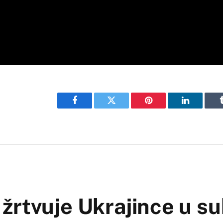
Facebook
Twitter
Pinterest
LinkedIn
žrtvuje Ukrajince u s