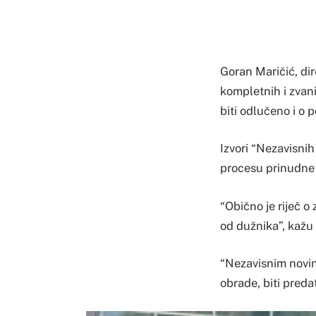
Goran Maričić, dir
kompletnih i zvan
biti odlučeno i o 
Izvori “Nezavisnih 
procesu prinudne 
“Obično je riječ o
od dužnika”, kažu n
“Nezavisnim novin
obrade, biti pred