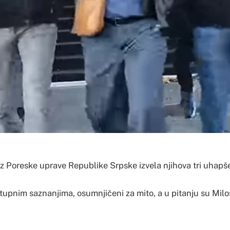
 iz Poreske uprave Republike Srpske izvela njihova tri uhap
upnim saznanjima, osumnjičeni za mito, a u pitanju su Miloš