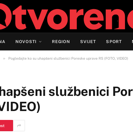
NA
NOVOSTI
REGION
SVIJET
SPORT
»
Pogledajte ko su uhapšeni službenici Poreske uprave RS (FOTO, VIDEO)
uhapšeni službenici Po
 VIDEO)
est