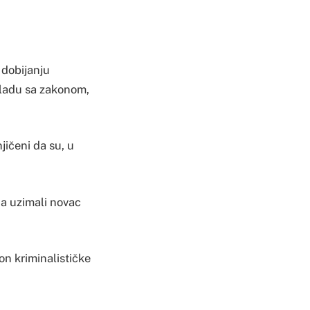
 dobijanju
kladu sa zakonom,
njičeni da su, u
, a uzimali novac
n kriminalističke