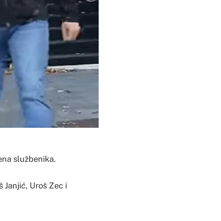
šena službenika.
 Janjić, Uroš Zec i