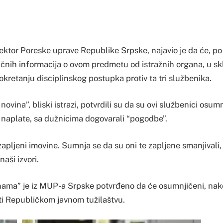
ektor Poreske uprave Republike Srpske, najavio je da će, po
ičnih informacija o ovom predmetu od istražnih organa, u s
pokretanju disciplinskog postupka protiv ta tri službenika.
novina”, bliski istrazi, potvrdili su da su ovi službenici osum
naplate, sa dužnicima dogovarali “pogodbe”.
 zapljeni imovine. Sumnja se da su oni te zapljene smanjivali
aši izvori.
ama” je iz MUP-a Srpske potvrđeno da će osumnjičeni, nako
ati Republičkom javnom tužilaštvu.