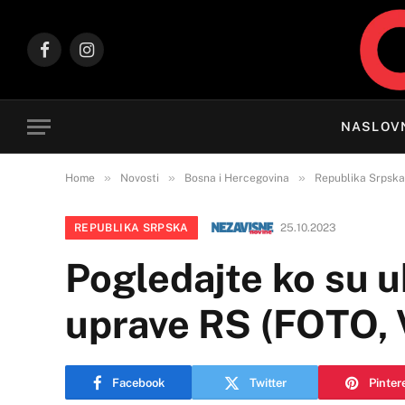
Facebook
Instagram
NASLOV
»
»
»
Home
Novosti
Bosna i Hercegovina
Republika Srpska
REPUBLIKA SRPSKA
25.10.2023
Pogledajte ko su 
uprave RS (FOTO,
Facebook
Twitter
Pinter