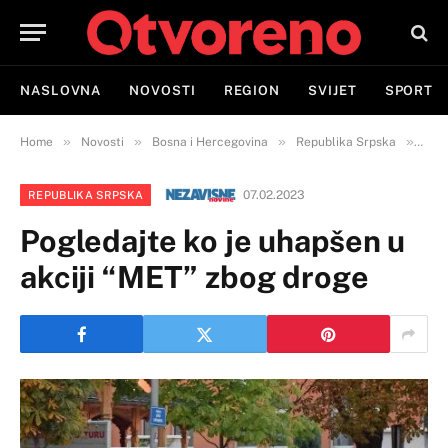
NASLOVNA
NOVOSTI
REGION
SVIJET
SPORT
»
»
»
»
Home
Novosti
Bosna i Hercegovina
Republika Srpska
Pogl
07.02.2023
REPUBLIKA SRPSKA
Pogledajte ko je uhapšen u
akciji “MET” zbog droge