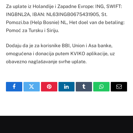
Za uplate iz Holandije i Zapadne Evrope: ING, SWIFT:
INGBNL2A, IBAN: NL63INGB0675431905, St.
Pomozi.ba (Help Bosnie) NL, Het doel van de betaling:
Pomoć za Tursku i Siriju.
Dodaju da je za korisnike BBI, Union i Asa banke,
omogućena i donacija putem KVIKO aplikacije, uz
obavezno naglašavanje svrhe uplate.
Facebook
Twitter
Pinterest
LinkedIn
Tumblr
WhatsApp
Email