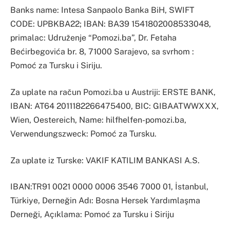
Banks name: Intesa Sanpaolo Banka BiH, SWIFT
CODE: UPBKBA22; IBAN: BA39 1541802008533048,
primalac: Udruženje “Pomozi.ba”, Dr. Fetaha
Bećirbegovića br. 8, 71000 Sarajevo, sa svrhom :
Pomoć za Tursku i Siriju.
Za uplate na račun Pomozi.ba u Austriji: ERSTE BANK,
IBAN: AT64 2011182266475400, BIC: GIBAATWWXXX,
Wien, Oestereich, Name: hilfhelfen-pomozi.ba,
Verwendungszweck: Pomoć za Tursku.
Za uplate iz Turske: VAKIF KATILIM BANKASI A.S.
IBAN:TR91 0021 0000 0006 3546 7000 01, İstanbul,
Türkiye, Derneğin Adı: Bosna Hersek Yardımlaşma
Derneği, Açıklama: Pomoć za Tursku i Siriju