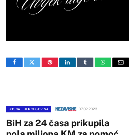
Facebook
Twitter
Pinterest
LinkedIn
Tumblr
WhatsApp
Email
07.02.2023
BOSNA I HERCEGOVINA
BiH za 24 časa prikupila
pola miliona KM za pomoć