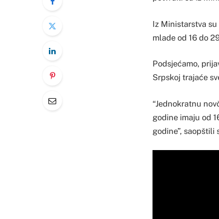
Iz Ministarstva su
mlade od 16 do 29
Podsjećamo, prija
Srpskoj trajaće sv
“Jednokratnu novč
godine imaju od 16
godine”, saopštili 