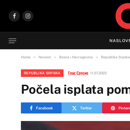
Facebook
Instagram
NASLOV
»
»
»
Home
Novosti
Bosna i Hercegovina
Republika Srpska
REPUBLIKA SRPSKA
11.07.2022
Počela isplata po
Facebook
Twitter
Pinter