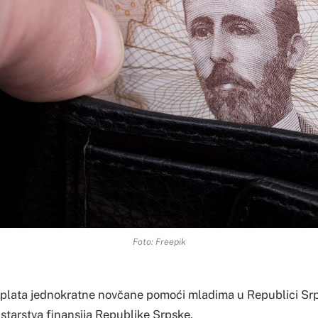
Foto: Freepik
splata jednokratne novčane pomoći mladima u Republici Sr
nistarstva finansija Republike Srpske.