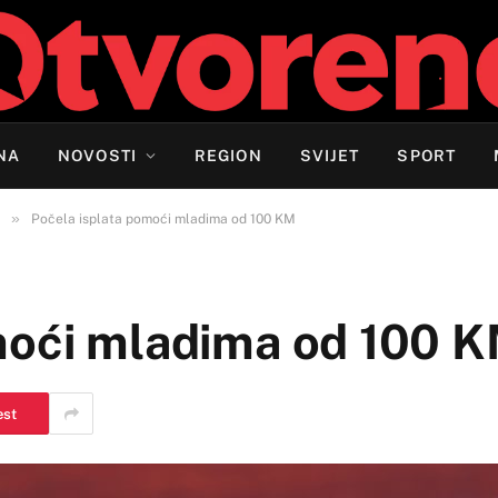
NA
NOVOSTI
REGION
SVIJET
SPORT
»
Počela isplata pomoći mladima od 100 KM
moći mladima od 100 
est