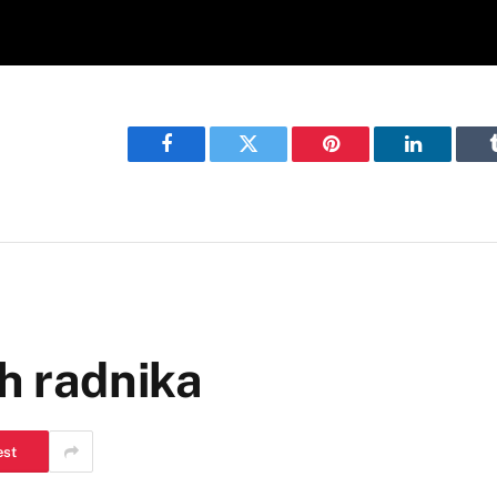
Facebook
Twitter
Pinterest
LinkedIn
ih radnika
est