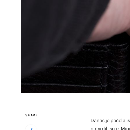
SHARE
Danas je počela i
potvrdili su iz Mi