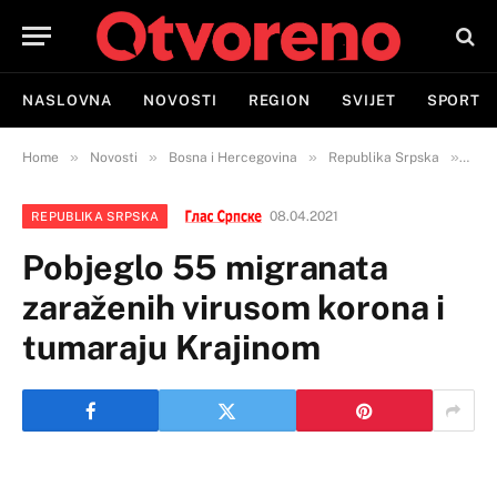
NASLOVNA
NOVOSTI
REGION
SVIJET
SPORT
»
»
»
»
Home
Novosti
Bosna i Hercegovina
Republika Srpska
Pobj
08.04.2021
REPUBLIKA SRPSKA
Pobjeglo 55 migranata
zaraženih virusom korona i
tumaraju Krajinom