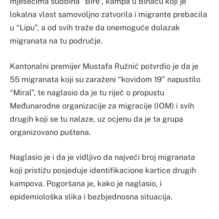
mjesecima sudbina “Bire”, kampa u Bihaću koji je
lokalna vlast samovoljno zatvorila i migrante prebacila
u “Lipu”, a od svih traže da onemoguće dolazak
migranata na tu područje.
Kantonalni premijer Mustafa Ružnić potvrdio je da je
55 migranata koji su zaraženi “kovidom 19” napustilo
“Miral”, te naglasio da je tu riječ o propustu
Međunarodne organizacije za migracije (IOM) i svih
drugih koji se tu nalaze, uz ocjenu da je ta grupa
organizovano puštena.
Naglasio je i da je vidljivo da najveći broj migranata
koji pristižu posjeduje identifikacione kartice drugih
kampova. Pogoršana je, kako je naglasio, i
epidemiološka slika i bezbjednosna situacija.