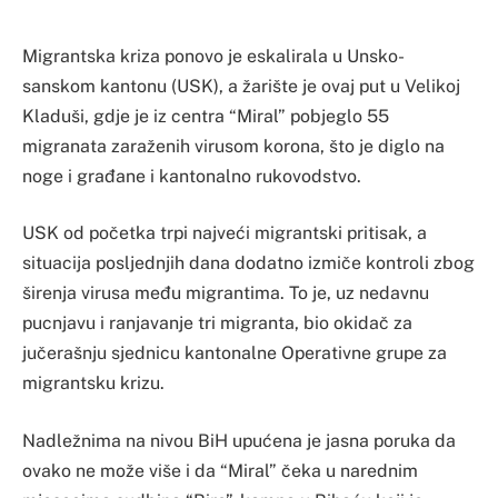
Migrantska kriza ponovo je eskalirala u Unsko-
sanskom kantonu (USK), a žarište je ovaj put u Velikoj
Kladuši, gdje je iz centra “Miral” pobjeglo 55
migranata zaraženih virusom korona, što je diglo na
noge i građane i kantonalno rukovodstvo.
USK od početka trpi najveći migrantski pritisak, a
situacija posljednjih dana dodatno izmiče kontroli zbog
širenja virusa među migrantima. To je, uz nedavnu
pucnjavu i ranjavanje tri migranta, bio okidač za
jučerašnju sjednicu kantonalne Operativne grupe za
migrantsku krizu.
Nadležnima na nivou BiH upućena je jasna poruka da
ovako ne može više i da “Miral” čeka u narednim