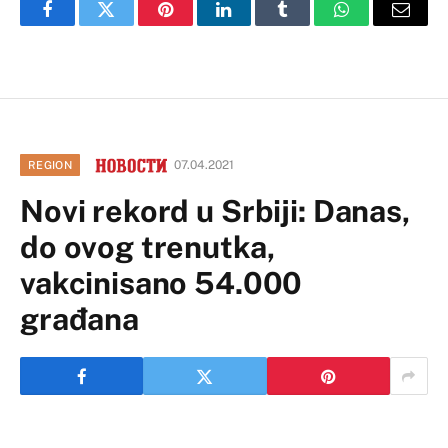
Facebook
Twitter
Pinterest
LinkedIn
Tumblr
WhatsApp
Email
07.04.2021
REGION
Novi rekord u Srbiji: Danas,
do ovog trenutka,
vakcinisano 54.000
građana