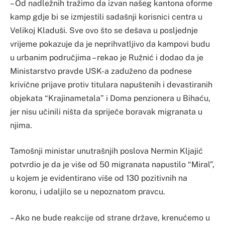
– Od nadležnih tražimo da izvan našeg kantona oforme
kamp gdje bi se izmjestili sadašnji korisnici centra u
Velikoj Kladuši. Sve ovo što se dešava u posljednje
vrijeme pokazuje da je neprihvatljivo da kampovi budu
u urbanim područjima – rekao je Ružnić i dodao da je
Ministarstvo pravde USK-a zaduženo da podnese
krivične prijave protiv titulara napuštenih i devastiranih
objekata “Krajinametala” i Doma penzionera u Bihaću,
jer nisu učinili ništa da spriječe boravak migranata u
njima.
Tamošnji ministar unutrašnjih poslova Nermin Kljajić
potvrdio je da je više od 50 migranata napustilo “Miral”,
u kojem je evidentirano više od 130 pozitivnih na
koronu, i udaljilo se u nepoznatom pravcu.
– Ako ne bude reakcije od strane države, krenućemo u