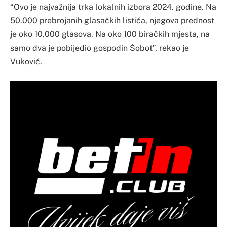
“Ovo je najvažnija trka lokalnih izbora 2024. godine. Na
50.000 prebrojanih glasačkih listića, njegova prednost
je oko 10.000 glasova. Na oko 100 biračkih mjesta, na
samo dva je pobijedio gospodin Šobot”, rekao je
Vuković.