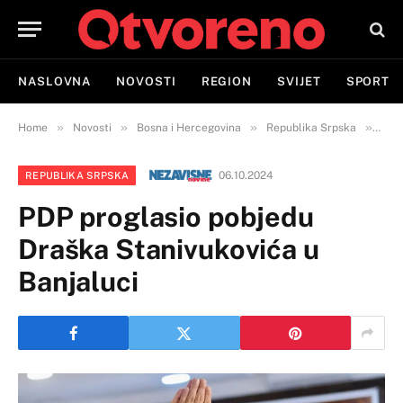
NASLOVNA
NOVOSTI
REGION
SVIJET
SPORT
»
»
»
»
Home
Novosti
Bosna i Hercegovina
Republika Srpska
PDP 
06.10.2024
REPUBLIKA SRPSKA
PDP proglasio pobjedu
Draška Stanivukovića u
Banjaluci