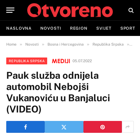
NASLOVNA
NOVOSTI
REGION
SVIJET
SPORT
»
»
»
»
Home
Novosti
Bosna i Hercegovina
Republika Srpska
Pauk
05.07.2022
REPUBLIKA SRPSKA
Pauk služba odnijela
automobil Nebojši
Vukanoviću u Banjaluci
(VIDEO)