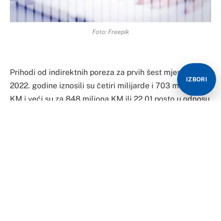
Foto: Freepik
Prihodi od indirektnih poreza za prvih šest mjeseci
IZBORI
2022. godine iznosili su četiri milijarde i 703 miliona
KM i veći su za 848 miliona KM ili 22,01 posto u odnosu
na isti period prošle godine kada su iznosili tri milijarde
i 855 miliona KM.
U prvih šest mjeseci, UIO je privredi vratila 996 miliona
KM, što je za 280 miliona KM više u odnosu na isti
period prošle godine.
U odnosu na prvih šest mjeseci prošle godine, ove
godine državi, entitetima i Brčko distriktu doznačeno je