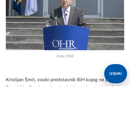
Foto: OHR
IZBORI
Kristijan Šmit, visoki predstavnik BiH kojeg ne priznaje
Republika Srpska, rekao je da nisu tačne tvrdnje da je
pitanje vlasništva državne imovine već riješeno u
Dejtonu.
“Ovo je fundamentalno pitanje koje u ovoj zemlji tek
treba da se riješi. Stoga je zaključak jednostavan: bh.