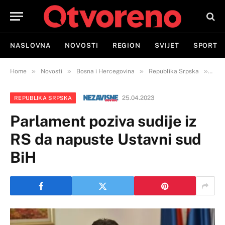
NASLOVNA
NOVOSTI
REGION
SVIJET
SPORT
»
»
»
»
Home
Novosti
Bosna i Hercegovina
Republika Srpska
Parl
25.04.2023
REPUBLIKA SRPSKA
Parlament poziva sudije iz
RS da napuste Ustavni sud
BiH