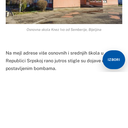
Osnovna skola Knez Ivo od Semberije, Bijeljina
Na mejl adrese više osnovnih i srednjih škola u
IZBORI
Republici Srpskoj rano jutros stigle su dojave o
postavljenim bombama.
Kako se saznaje, prijetnje su dobile osnovne i nekoliko
srednjih škola na području Semberije.
Kako InfoBijeljina saznaje mejl prijetećeg sadržaja o
postavljenoj bombi dobila je Osnovna škola “Knez Ivo
od Semberije, bijeljinska Gimnazija “Filip Višnjić”,