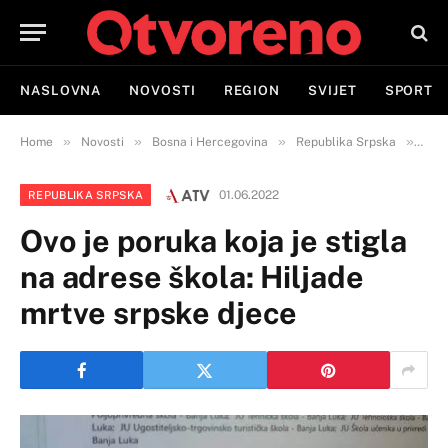
NASLOVNA
NOVOSTI
REGION
SVIJET
SPORT
»
»
»
»
Home
Novosti
Bosna i Hercegovina
Republika Srpska
Ovo 
01.06.2022
REPUBLIKA SRPSKA
Ovo je poruka koja je stigla
na adrese škola: Hiljade
mrtve srpske djece