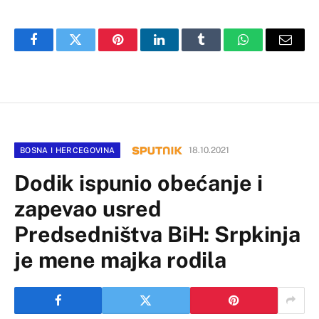
Facebook
Twitter
Pinterest
LinkedIn
Tumblr
WhatsApp
Email
18.10.2021
BOSNA I HERCEGOVINA
Dodik ispunio obećanje i
zapevao usred
Predsedništva BiH: Srpkinja
je mene majka rodila