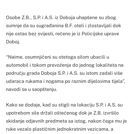
Osobe Z.B., S.P. i A.S. iz Doboja uhapšene su zbog
sumnje da su sugrađanina B.F. oteli i zlostavljali dok
nije ostao bez svijesti, rečeno je iz Policijske uprave
Doboj.
“Naime, osumnjičeni su otetoga silom ubacili u
automobil i tokom prevoženja do jednog lokaliteta na
području grada Doboja S.P. i A.S. su istom zadali više
udaraca rukama i nogama po raznim dijelovima tijela”,
navodi se u saopštenju.
Kako se dodaje, kad su stigli na lokaciju S.P. i A.S. su
upotrebom sile držali oštećenog dok je Z.B. izvršilo
skidanje odjevnih predmeta sa istog, nakon čega mu je
ruke vezalo plastičnim jednokratnim vezicama, a