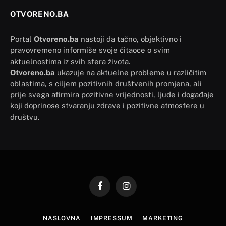
OTVORENO.BA
Portal
Otvoreno.ba
nastoji da tačno, objektivno i
pravovremeno informiše svoje čitaoce o svim
aktuelnostima iz svih sfera života.
Otvoreno.ba
ukazuje na aktuelne probleme u različitim
oblastima, s ciljem pozitivnih društvenih promjena, ali
prije svega afirmira pozitivne vrijednosti, ljude i događaje
koji doprinose stvaranju zdrave i pozitivne atmosfere u
društvu.
Facebook
Instagram
NASLOVNA
IMPRESSUM
MARKETING