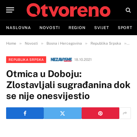
NASLOVNA
NOVOSTI
REGION
SVIJET
SPORT
»
»
»
»
Home
Novosti
Bosna i Hercegovina
Republika Srpska
Otmi
18.10.2021
REPUBLIKA SRPSKA
Otmica u Doboju:
Zlostavljali sugrađanina dok
se nije onesvijestio