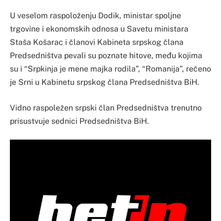
U veselom raspoloženju Dodik, ministar spoljne
trgovine i ekonomskih odnosa u Savetu ministara
Staša Košarac i članovi Kabineta srpskog člana
Predsedništva pevali su poznate hitove, među kojima
su i “Srpkinja je mene majka rodila”, “Romanija”, rečeno
je Srni u Kabinetu srpskog člana Predsedništva BiH.
Vidno raspoležen srpski član Predsedništva trenutno
prisustvuje sednici Predsedništva BiH.