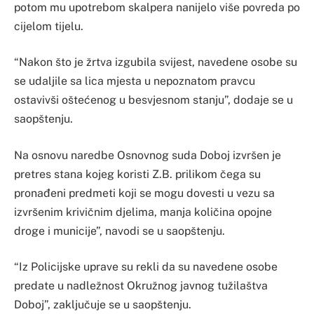
potom mu upotrebom skalpera nanijelo više povreda po
cijelom tijelu.
“Nakon što je žrtva izgubila svijest, navedene osobe su
se udaljile sa lica mjesta u nepoznatom pravcu
ostavivši oštećenog u besvjesnom stanju”, dodaje se u
saopštenju.
Na osnovu naredbe Osnovnog suda Doboj izvršen je
pretres stana kojeg koristi Z.B. prilikom čega su
pronađeni predmeti koji se mogu dovesti u vezu sa
izvršenim krivičnim djelima, manja količina opojne
droge i municije”, navodi se u saopštenju.
“Iz Policijske uprave su rekli da su navedene osobe
predate u nadležnost Okružnog javnog tužilaštva
Doboj”, zaključuje se u saopštenju.