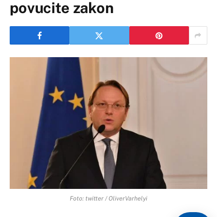
povucite zakon
Foto: twitter / OliverVarhelyi