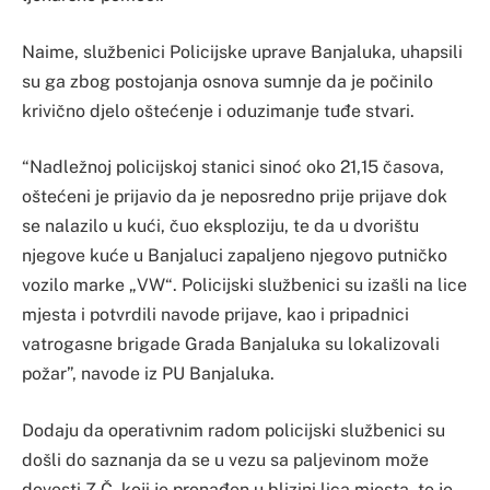
Naime, službenici Policijske uprave Banjaluka, uhapsili
su ga zbog postojanja osnova sumnje da je počinilo
krivično djelo oštećenje i oduzimanje tuđe stvari.
“Nadležnoj policijskoj stanici sinoć oko 21,15 časova,
oštećeni je prijavio da je neposredno prije prijave dok
se nalazilo u kući, čuo eksploziju, te da u dvorištu
njegove kuće u Banjaluci zapaljeno njegovo putničko
vozilo marke „VW“. Policijski službenici su izašli na lice
mjesta i potvrdili navode prijave, kao i pripadnici
vatrogasne brigade Grada Banjaluka su lokalizovali
požar”, navode iz PU Banjaluka.
Dodaju da operativnim radom policijski službenici su
došli do saznanja da se u vezu sa paljevinom može
dovesti Z.Č. koji je pronađen u blizini lica mjesta, te je