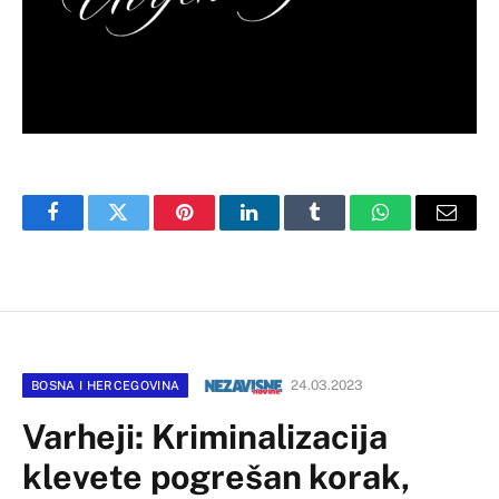
Facebook
Twitter
Pinterest
LinkedIn
Tumblr
WhatsApp
Email
24.03.2023
BOSNA I HERCEGOVINA
Varheji: Kriminalizacija
klevete pogrešan korak,