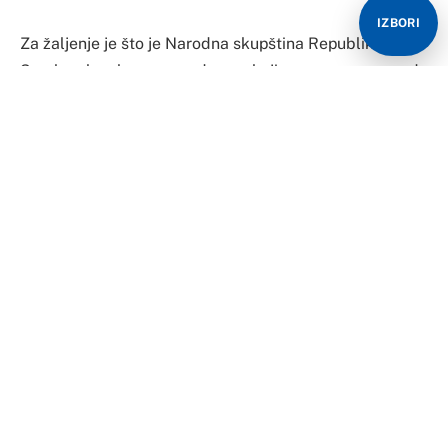
IZBORI
Za žaljenje je što je Narodna skupština Republike
Srpske glasala za amandmane kojima se ponovo uvode
krivične kazne za klevetu, napisao je Oliver Varheji,
komesar za proširenje Evropske komisije.
“Ovo je korak u pogrešnom pravcu. EU poziva RS da
povuče amandman kako bi se osigurala sloboda
izražavanja i medija”, napisao je on.
Podsjećanja radi, i EU je juče reagovala, podsjećajući
da je ovaj zakon korak u pogrešnom smjeru, i pozvala je
vlasti RS da pomenuti nacrt povuku iz procedure.
NS RS juče je usvojila nacrt zakona o kriminalizaciji
klevete, iako i brojni poslanici vladajuće koalicije
smatraju da je zakon loš i problematičan.