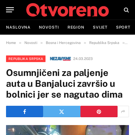
NASLOVNA
NOVOSTI
REGION
SVIJET
SPORT
»
»
»
»
Home
Novosti
Bosna i Hercegovina
Republika Srpska
Osum
24.03.2023
REPUBLIKA SRPSKA
Osumnjičeni za paljenje
auta u Banjaluci završio u
bolnici jer se nagutao dima