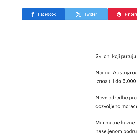
Facebook
Twitter
Pinter
Svi oni koji putuj
Naime, Austrija o
iznositi i do 5.000
Nove odredbe pred
dozvoljeno moraće 
Minimalne kazne z
naseljenom područ