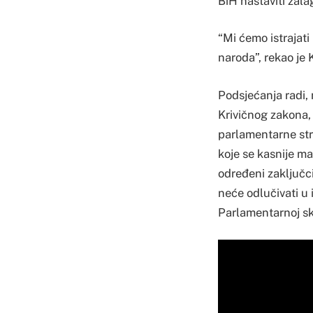
BiH nastaviti zala
“Mi ćemo istrajati
naroda”, rekao je 
Podsjećanja radi, 
Krivičnog zakona,
parlamentarne str
koje se kasnije m
određeni zaključc
neće odlučivati u 
Parlamentarnoj sk