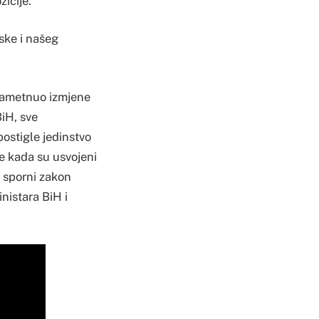
icije.
pske i našeg
 nametnuo izmjene
iH, sve
ostigle jedinstvo
e kada su usvojeni
e sporni zakon
nistara BiH i