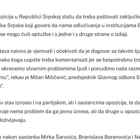
opozicija u Republici Srpskoj slažu da treba poštovati zaklju
ke Srpske koji govore da nema odlučivanja u institucijama B
e mogu čuti optužbe i s jedne i s druge strane o izdaji.
stava naivno je vjerovati i očekivati da je dogovor sa takvim 
 neko koga uopšte treba komentarisati jer se bespotrebno tro
se okrenemo stvarnim problemima ljudi i ponudimo naša razmi
mu”, rekao je Milan Miličević, predsjednik Glavnog odbora 
”.
 stav iznosio i na partijskim, ali i sastancima opozicije, te d
 koje nema problem da ga javno iznese, ali da druge u opozic
doživljavaju.
h nakon sastanka Mirka Šarovića, Branislava Borenovića i 