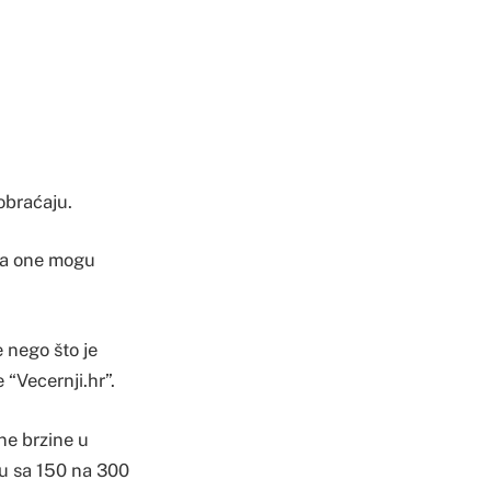
obraćaju.
, a one mogu
 nego što je
 “Vecernji.hr”.
ne brzine u
u sa 150 na 300