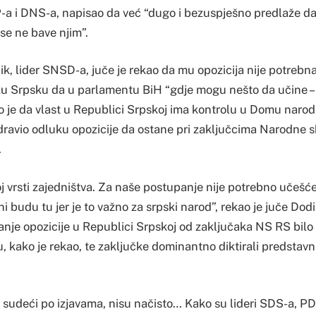
-a i DNS-a, napisao da već “dugo i bezuspješno predlaže da
 se ne bave njim”.
k, lider SNSD-a, juče je rekao da mu opozicija nije potrebna, 
u Srpsku da u parlamentu BiH “gdje mogu nešto da učine – 
o je da vlast u Republici Srpskoj ima kontrolu u Domu naro
dravio odluku opozicije da ostane pri zaključcima Narodne 
.
vrsti zajedništva. Za naše postupanje nije potrebno učešće o
 budu tu jer je to važno za srpski narod”, rekao je juče Dodi
anje opozicije u Republici Srpskoj od zaključaka NS RS bilo
, kako je rekao, te zaključke dominantno diktirali predstavn
i, sudeći po izjavama, nisu načisto… Kako su lideri SDS-a, P