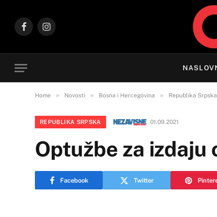
Facebook
Instagram
NASLOV
»
»
»
Home
Novosti
Bosna i Hercegovina
Republika Srpska
REPUBLIKA SRPSKA
01.09.2021
Optužbe za izdaju or
Facebook
Twitter
Pinter