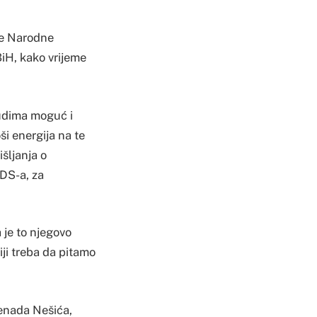
čke Narodne
iH, kako vrijeme
ljudima moguć i
ši energija na te
šljanja o
SDS-a, za
a je to njegovo
iji treba da pitamo
Nenada Nešića,