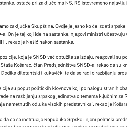
stanka, ostaće pri zaključcima NS, RS istovremeno najavljuj
o zaključke Skupštine. Ovdje je jasno ko će izdati srpske i
. On je taj koji ide na sastanke, njegovi ministri učestvuj
iH”, rekao je Nešić nakon sastanka.
zicije, koja je SNSD već optužila za izdaju, reagovali su po
 Staša Košarac, član Predsjedništva SNSD-a, rekao da su kri
 Dodika diletantski i kukavički te da se radi o razbijanju srp
icije su poput političkih klovnova koji po nalogu stranih oba
rade na razbijanju srpskog jedinstva o temama ključnim za 
ja nametnutih odluka visokih predstavnika”, rekao je Košara
e da će se institucije Republike Srpske i njeni politički pred