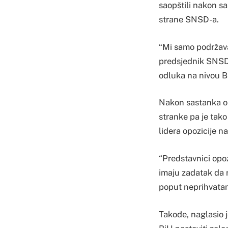
saopštili nakon sa
strane SNSD-a.
“Mi samo podržavam
predsjednik SNSD-a
odluka na nivou B
Nakon sastanka opo
stranke pa je tako
lidera opozicije na
“Predstavnici opoz
imaju zadatak da 
poput neprihvatan
Takođe, naglasio j