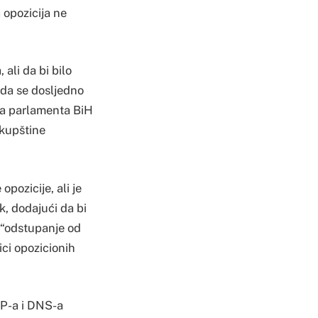
 opozicija ne
ali da bi bilo
da se dosljedno
da parlamenta BiH
skupštine
pozicije, ali je
k, dodajući da bi
 “odstupanje od
ici opozicionih
DP-a i DNS-a