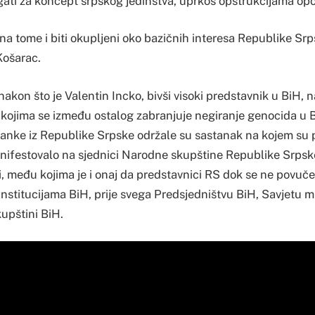
gati za koncept srpskog jedinstva, uprkos opstrukcijama opoz
 na tome i biti okupljeni oko bazičnih interesa Republike Sr
Košarac.
nakon što je Valentin Incko, bivši visoki predstavnik u BiH,
 kojima se između ostalog zabranjuje negiranje genocida u B
anke iz Republike Srpske održale su sastanak na kojem su p
anifestovalo na sjednici Narodne skupštine Republike Srpsk
i, među kojima je i onaj da predstavnici RS dok se ne povuč
institucijama BiH, prije svega Predsjedništvu BiH, Savjetu mi
upštini BiH.