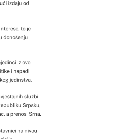
ući izdaju od
nterese, to je
u u donošenju
jedinci iz ove
tike i napadi
skog jedinstva.
vještajnih službi
Republiku Srpsku,
c, a prenosi Srna.
stavnici na nivou