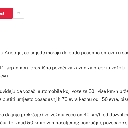
est
u u Austriju, od srijede moraju da budu posebno oprezni u sa
d 1. septembra drastično povećava kazne za prebrzu vožnju
 evra.
viđaju da vozači automobila koji voze za 30 i više km/h brže
platiti umjesto dosadašnjih 70 evra kaznu od 150 evra, piše
a daljnje prekršaje ( za vožnju veću od 40 km/h od dozvolje
ju, te iznad 50 km/h van naseljenog područja), povećane s