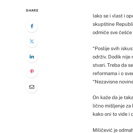
SHARE
Iako se i vlast i 
skupštine Republi
odmiče sve češće s
“Poslije svih isku
održiv. Dodik nije
stvari. Treba da 
reformama i o sve
“Nezavisne novine
On kaže da je takav
lično mišljenje za
kako oni to vide i 
Miličević je odma