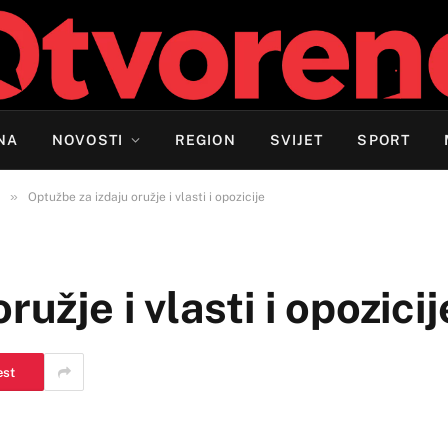
NA
NOVOSTI
REGION
SVIJET
SPORT
»
Optužbe za izdaju oružje i vlasti i opozicije
užje i vlasti i opozicij
est