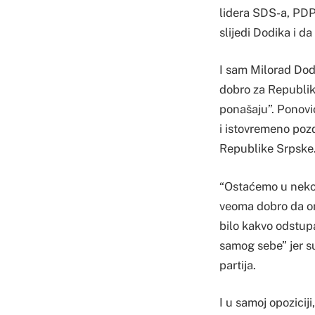
lidera SDS-a, PDP
slijedi Dodika i da
I sam Milorad Dodi
dobro za Republik
ponašaju”. Ponovi
i istovremeno poz
Republike Srpske
“Ostaćemo u nekoj 
veoma dobro da oni
bilo kakvo odstup
samog sebe” jer su
partija.
I u samoj opozicij