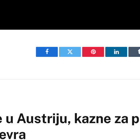
Facebook
Twitter
Pinterest
LinkedIn
 u Austriju, kazne za 
evra