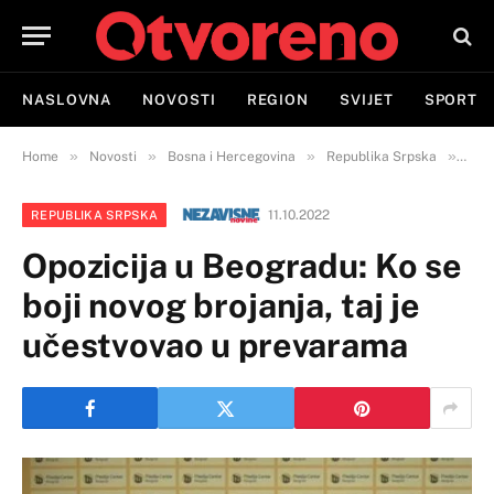
NASLOVNA
NOVOSTI
REGION
SVIJET
SPORT
»
»
»
»
Home
Novosti
Bosna i Hercegovina
Republika Srpska
Opoz
11.10.2022
REPUBLIKA SRPSKA
Opozicija u Beogradu: Ko se
boji novog brojanja, taj je
učestvovao u prevarama