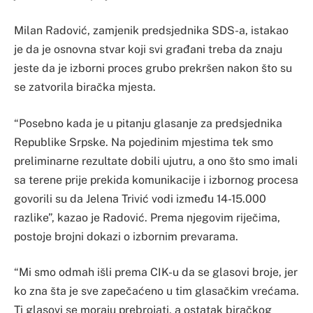
Milan Radović, zamjenik predsjednika SDS-a, istakao
je da je osnovna stvar koji svi građani treba da znaju
jeste da je izborni proces grubo prekršen nakon što su
se zatvorila biračka mjesta.
“Posebno kada je u pitanju glasanje za predsjednika
Republike Srpske. Na pojedinim mjestima tek smo
preliminarne rezultate dobili ujutru, a ono što smo imali
sa terene prije prekida komunikacije i izbornog procesa
govorili su da Jelena Trivić vodi između 14-15.000
razlike”, kazao je Radović. Prema njegovim riječima,
postoje brojni dokazi o izbornim prevarama.
“Mi smo odmah išli prema CIK-u da se glasovi broje, jer
ko zna šta je sve zapečaćeno u tim glasačkim vrećama.
Ti glasovi se moraju prebrojati, a ostatak biračkog