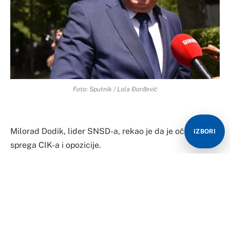
Foto: Sputnik / Lola Đorđević
Milorad Dodik, lider SNSD-a, rekao je da je očigledna
IZBORI
sprega CIK-a i opozicije.
On je rekao da SNSD- neće prihvatiti ponovljene izbore,
jer je to rušenje Republike Srpske.
Dodik je istakao da su rezultati izbora legitimni i
legalni.