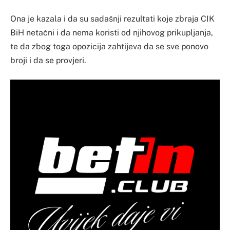
Ona je kazala i da su sadašnji rezultati koje zbraja CIK
BiH netačni i da nema koristi od njihovog prikupljanja,
te da zbog toga opozicija zahtijeva da se sve ponovo
broji i da se provjeri.