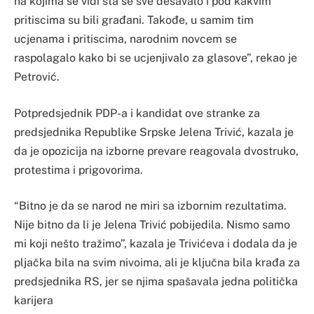
na kojima se vidi šta se sve dešavalo i pod kakvim
pritiscima su bili građani. Takođe, u samim tim
ucjenama i pritiscima, narodnim novcem se
raspolagalo kako bi se ucjenjivalo za glasove”, rekao je
Petrović.
Potpredsjednik PDP-a i kandidat ove stranke za
predsjednika Republike Srpske Jelena Trivić, kazala je
da je opozicija na izborne prevare reagovala dvostruko,
protestima i prigovorima.
“Bitno je da se narod ne miri sa izbornim rezultatima.
Nije bitno da li je Jelena Trivić pobijedila. Nismo samo
mi koji nešto tražimo”, kazala je Trivićeva i dodala da je
pljačka bila na svim nivoima, ali je ključna bila krađa za
predsjednika RS, jer se njima spašavala jedna politička
karijera