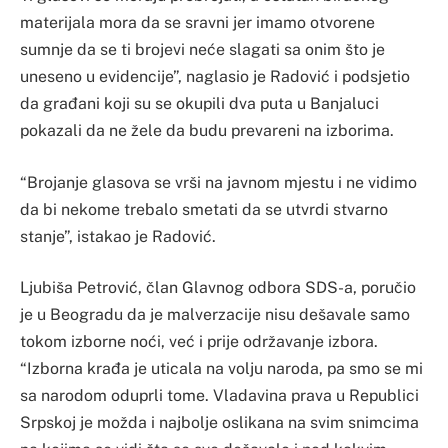
materijala mora da se sravni jer imamo otvorene
sumnje da se ti brojevi neće slagati sa onim što je
uneseno u evidencije”, naglasio je Radović i podsjetio
da građani koji su se okupili dva puta u Banjaluci
pokazali da ne žele da budu prevareni na izborima.
“Brojanje glasova se vrši na javnom mjestu i ne vidimo
da bi nekome trebalo smetati da se utvrdi stvarno
stanje”, istakao je Radović.
Ljubiša Petrović, član Glavnog odbora SDS-a, poručio
je u Beogradu da je malverzacije nisu dešavale samo
tokom izborne noći, već i prije održavanje izbora.
“Izborna krađa je uticala na volju naroda, pa smo se mi
sa narodom oduprli tome. Vladavina prava u Republici
Srpskoj je možda i najbolje oslikana na svim snimcima