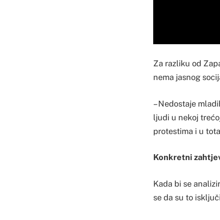
Za razliku od Zapa
nema jasnog socij
– Nedostaje mladi
ljudi u nekoj treć
protestima i u tot
Konkretni zahtje
Kada bi se analizir
se da su to isključi