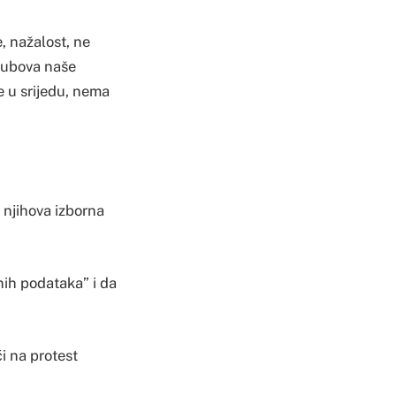
, nažalost, ne
stubova naše
e u srijedu, nema
e njihova izborna
čnih podataka” i da
i na protest