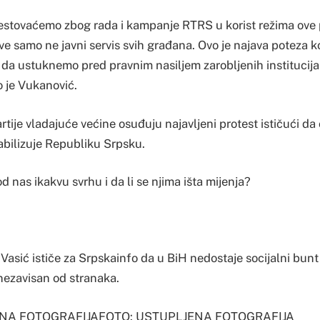
testovaćemo zbog rada i kampanje RTRS u korist režima ove 
e sve samo ne javni servis svih građana. Ovo je najava poteza k
 ustuknemo pred pravnim nasiljem zarobljenih institucija 
o je Vukanović.
rtije vladajuće većine osuđuju najavljeni protest ističući da 
abilizuje Republiku Srpsku.
od nas ikakvu svrhu i da li se njima išta mijenja?
Vasić ističe za Srpskainfo da u BiH nedostaje socijalni bunt 
i nezavisan od stranaka.
ENA FOTOGRAFIJAFOTO: USTUPLJENA FOTOGRAFIJA