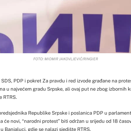
FOTO: MIOMIR JAKOVLJEVIĆ/RINGIER
 SDS, PDP i pokret Za pravdu i red izvode građane na protes
na u najvećem gradu Srpske, ali ovaj put ne zbog izbornih 
ke RTRS.
predsjednika Republike Srpske i poslanica PDP u parlament
 da će novi, “narodni protest” biti održan u srijedu od 18 časo
u Banjaluci, gdje se nalazi sjedište RTRS.