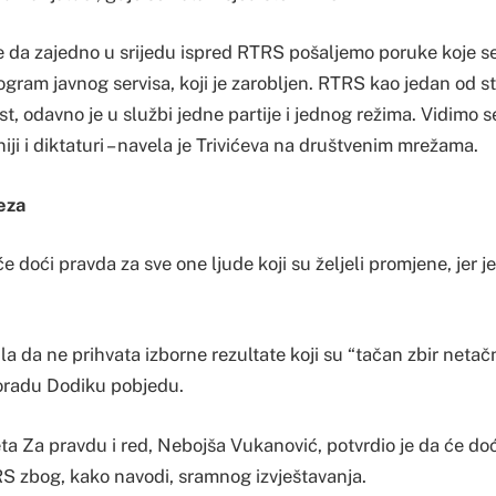
 da zajedno u srijedu ispred RTRS pošaljemo poruke koje se
ogram javnog servisa, koji je zarobljen. RTRS kao jedan od 
t, odavno je u službi jedne partije i jednog režima. Vidimo s
niji i diktaturi – navela je Trivićeva na društvenim mrežama.
eza
e doći pravda za sve one ljude koji su željeli promjene, jer j
ila da ne prihvata izborne rezultate koji su “tačan zbir neta
loradu Dodiku pobjedu.
a Za pravdu i red, Nebojša Vukanović, potvrdio je da će doć
S zbog, kako navodi, sramnog izvještavanja.