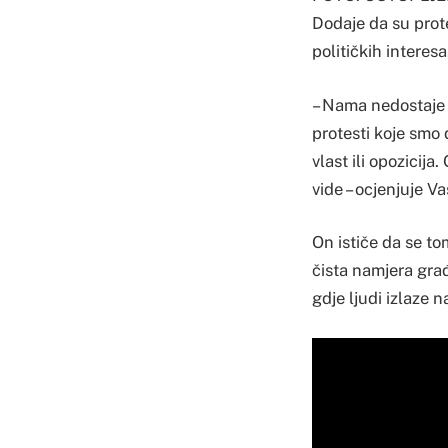
Dodaje da su prote
političkih interesa
– Nama nedostaje pr
protesti koje smo 
vlast ili opozicija
vide – ocjenjuje Va
On ističe da se to
čista namjera građ
gdje ljudi izlaze n