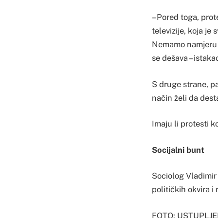
– Pored toga, pro
televizije, koja j
Nemamo namjeru da
se dešava – istaka
S druge strane, pa
način želi da dest
Imaju li protesti k
Socijalni bunt
Sociolog Vladimir 
političkih okvira 
FOTO: USTUPLJ