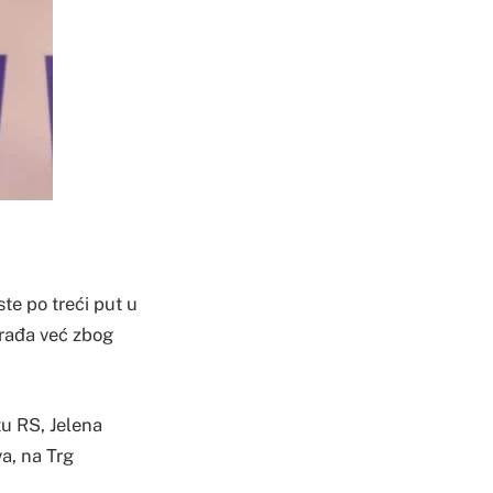
te po treći put u
krađa već zbog
u RS, Jelena
va, na Trg