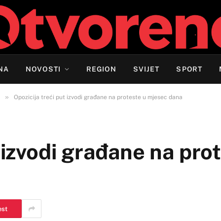
NA
NOVOSTI
REGION
SVIJET
SPORT
»
Opozicija treći put izvodi građane na proteste u mjesec dana
 izvodi građane na pro
est