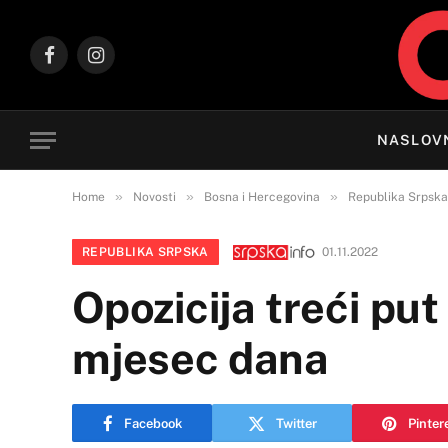
Facebook
Instagram
NASLOV
»
»
»
Home
Novosti
Bosna i Hercegovina
Republika Srpska
REPUBLIKA SRPSKA
01.11.2022
Opozicija treći put
mjesec dana
Facebook
Twitter
Pinter