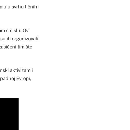
ju u svrhu ličnih i
kom smislu. Ovi
 su ih organizovali
zasićeni tim što
nski aktivizam i
apadnoj Evropi,