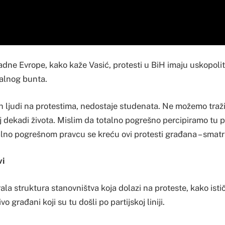
dne Evrope, kako kaže Vasić, protesti u BiH imaju uskopolit
alnog bunta.
h ljudi na protestima, nedostaje studenata. Ne možemo traž
oj dekadi života. Mislim da totalno pogrešno percipiramo tu 
alno pogrešnom pravcu se kreću ovi protesti građana – smatr
vi
ala struktura stanovništva koja dolazi na proteste, kako istič
vo građani koji su tu došli po partijskoj liniji.