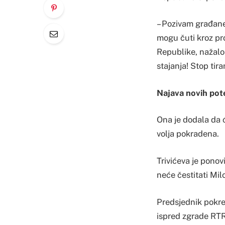
– Pozivam građane
mogu čuti kroz pr
Republike, nažalos
stajanja! Stop tira
Najava novih pot
Ona je dodala da ć
volja pokradena.
Trivićeva je ponov
neće čestitati Mi
Predsjednik pokret
ispred zgrade RTR