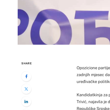
SHARE
Opozicione partije
zadnjih mjesec da
uređivačke politi
Kandidatkinja za 
Trivić, najavila je
Republike Srpske 