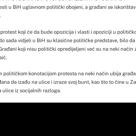
sti u BiH uglavnom politički obojeni, a građani se iskorištava
.
otest koji će da bude opozicija i vlasti i opoziciji u politič
do sada vidjeli u BiH su klasične političke predstave, bilo da
. Građani koji nisu politički opredijeljeni već su na neki način 
sić.
m političkom konotacijom protesta na neki način ubija građa
ana da izađu na ulice i izraze svoj bunt, kao što to čine u Z
a ulice iz socijalnih razloga.