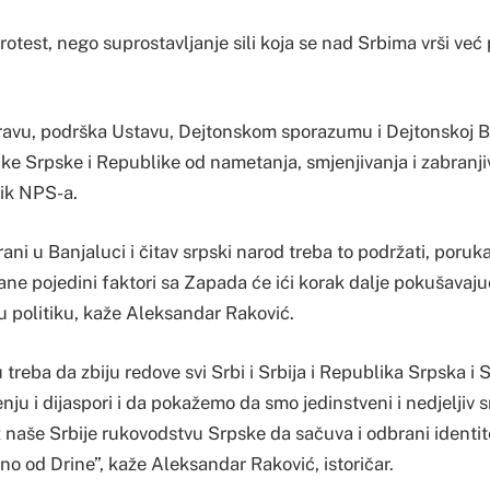
rotest, nego suprostavljanje sili koja se nad Srbima vrši ve
ravu, podrška Ustavu, Dejtonskom sporazumu i Dejtonskoj B
ike Srpske i Republike od nametanja, smjenjivanja i zabranji
ik NPS-a.
ani u Banjaluci i čitav srpski narod treba to podržati, poruka
e pojedini faktori sa Zapada će ići korak dalje pokušavajuć
 politiku, kaže Aleksandar Raković.
eba da zbiju redove svi Srbi i Srbija i Republika Srpska i Sr
enju i dijaspori i da pokažemo da smo jedinstveni i nedjeljiv
 naše Srbije rukovodstvu Srpske da sačuva i odbrani identi
no od Drine”, kaže Aleksandar Raković, istoričar.