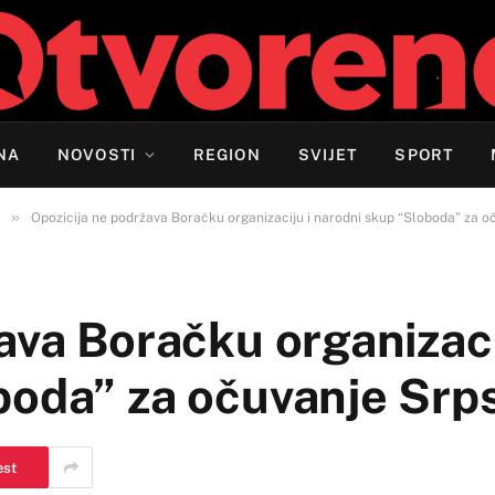
NA
NOVOSTI
REGION
SVIJET
SPORT
»
Opozicija ne podržava Boračku organizaciju i narodni skup “Sloboda” za 
ava Boračku organizaci
boda” za očuvanje Srp
est