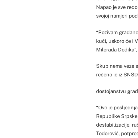
Napao je sve redom
svojoj namjeri podr
“Pozivam građane d
kući, uskoro će i 
Milorada Dodika”,
Skup nema veze sa
rečeno je iz SNSD-a
dostojanstvu građ
“Ovo je posljednja
Republike Srpske 
destabilizacije, 
Todorović, potpre