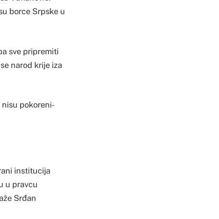
 su borce Srpske u
ba sve pripremiti
se narod krije iza
 nisu pokoreni-
ani institucija
du u pravcu
kaže Srđan