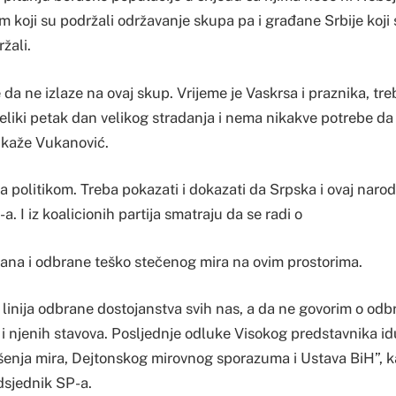
 koji su podržali održavanje skupa pa i građane Srbije koji
žali.
a ne izlaze na ovaj skup. Vrijeme je Vaskrsa i praznika, tre
Veliki petak dan velikog stradanja i nema nikakve potrebe da 
 kaže Vukanović.
 politikom. Treba pokazati i dokazati da Srpska i ovaj narod
. I iz koalicionih partija smatraju da se radi o
ana i odbrane teško stečenog mira na ovim prostorima.
 linija odbrane dostojanstva svih nas, a da ne govorim o odbr
i njenih stavova. Posljednje odluke Visokog predstavnika i
rušenja mira, Dejtonskog mirovnog sporazuma i Ustava BiH”, 
dsjednik SP-a.