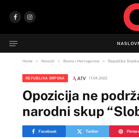
Facebook
Instagram
NASLOV
»
»
»
Home
Novosti
Bosna i Hercegovina
Republika Srpska
REPUBLIKA SRPSKA
17.04.2022
Opozicija ne podrž
narodni skup “Slo
Facebook
Twitter
Pinter