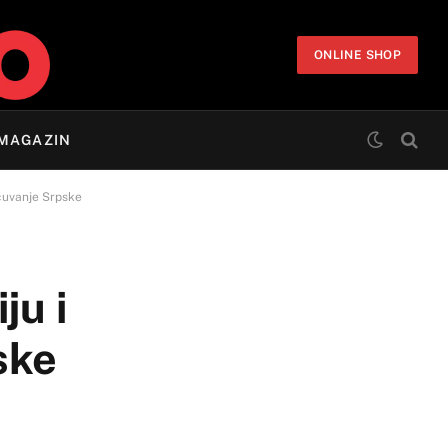
ONLINE SHOP
MAGAZIN
očuvanje Srpske
ju i
ske