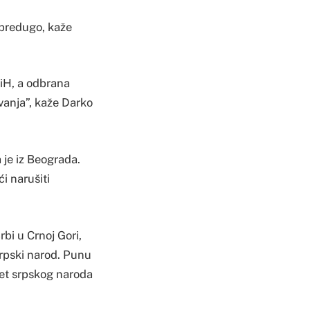
ć predugo, kaže
iH, a odbrana
vanja”, kaže Darko
 je iz Beograda.
i narušiti
bi u Crnoj Gori,
 srpski narod. Punu
tet srpskog naroda