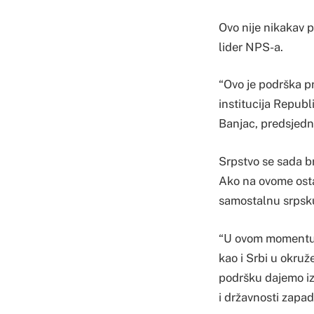
Ovo nije nikakav p
lider NPS-a.
“Ovo je podrška p
institucija Republ
Banjac, predsjedn
Srpstvo se sada br
Ako na ovome ostan
samostalnu srpsku
“U ovom momentu tr
kao i Srbi u okruž
podršku dajemo iz
i državnosti zapad