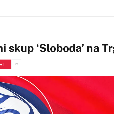
i skup ‘Sloboda’ na Tr
est