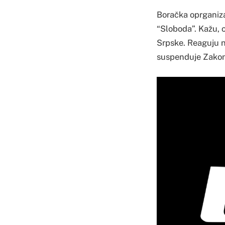
Boračka oprganiza
“Sloboda”. Kažu, o
Srpske. Reaguju n
suspenduje Zakon 