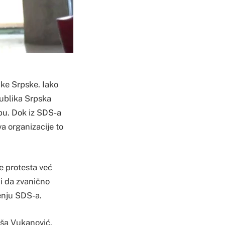
ike Srpske. Iako
publika Srpska
upu. Dok iz SDS-a
va organizacije to
e protesta već
i da zvanično
tenju SDS-a.
jša Vukanović.