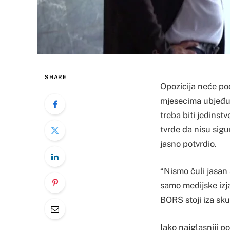
SHARE
Opozicija neće po
mjesecima ubjeđuj
treba biti jedinst
tvrde da nisu sigu
jasno potvrdio.
“Nismo čuli jasan
samo medijske izj
BORS stoji iza sku
Iako najglasniji p