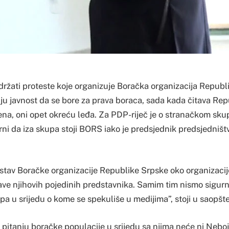
držati proteste koje organizuje Boračka organizacija Republ
u javnost da se bore za prava boraca, sada kada čitava Re
vena, oni opet okreću leđa. Za PDP-riječ je o stranačkom sk
rni da iza skupa stoji BORS iako je predsjednik predsjedništ
 stav Boračke organizacije Republike Srpske oko organizacij
ave njihovih pojedinih predstavnika. Samim tim nismo sigurn
pa u srijedu o kome se spekuliše u medijima”, stoji u saopš
o pitanju boračke populacije u srijedu sa njima neće ni Nebo