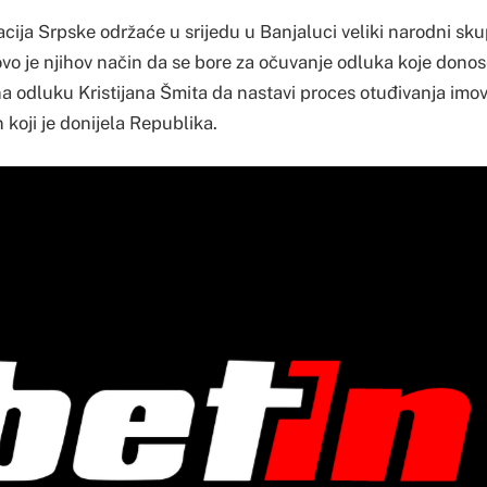
cija Srpske održaće u srijedu u Banjaluci veliki narodni s
vo je njihov način da se bore za očuvanje odluka koje donose
a odluku Kristijana Šmita da nastavi proces otuđivanja imov
koji je donijela Republika.