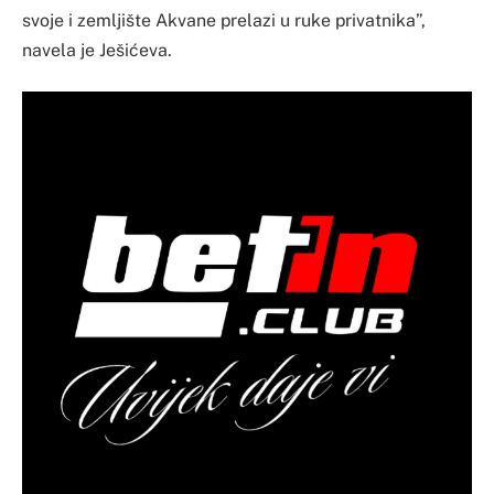
svoje i zemljište Akvane prelazi u ruke privatnika”,
navela je Ješićeva.