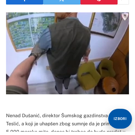
Nenad Dušanić, direktor Šumskog gazdinstva “Borja”
IZBORI
Teslić, a koji je uhapšen zbog sumnje da je primio
5.000 maraka mita, danas bi trebao da bude predat u