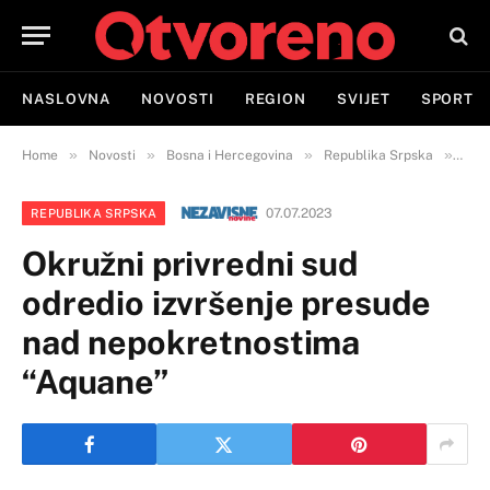
NASLOVNA
NOVOSTI
REGION
SVIJET
SPORT
»
»
»
»
Home
Novosti
Bosna i Hercegovina
Republika Srpska
Okru
07.07.2023
REPUBLIKA SRPSKA
Okružni privredni sud
odredio izvršenje presude
nad nepokretnostima
“Aquane”