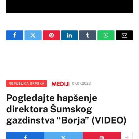
Facebook
Twitter
Pinterest
LinkedIn
Tumblr
WhatsApp
Email
07.07.2023
REPUBLIKA SRPSKA
Pogledajte hapšenje
direktora Šumskog
gazdinstva “Borja” (VIDEO)