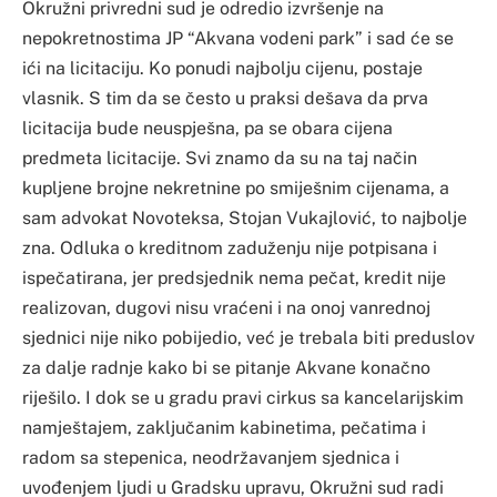
Okružni privredni sud je odredio izvršenje na
nepokretnostima JP “Akvana vodeni park” i sad će se
ići na licitaciju. Ko ponudi najbolju cijenu, postaje
vlasnik. S tim da se često u praksi dešava da prva
licitacija bude neuspješna, pa se obara cijena
predmeta licitacije. Svi znamo da su na taj način
kupljene brojne nekretnine po smiješnim cijenama, a
sam advokat Novoteksa, Stojan Vukajlović, to najbolje
zna. Odluka o kreditnom zaduženju nije potpisana i
ispečatirana, jer predsjednik nema pečat, kredit nije
realizovan, dugovi nisu vraćeni i na onoj vanrednoj
sjednici nije niko pobijedio, već je trebala biti preduslov
za dalje radnje kako bi se pitanje Akvane konačno
riješilo. I dok se u gradu pravi cirkus sa kancelarijskim
namještajem, zaključanim kabinetima, pečatima i
radom sa stepenica, neodržavanjem sjednica i
uvođenjem ljudi u Gradsku upravu, Okružni sud radi