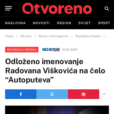
NASLOVNA
NOVOSTI
REGION
SVIJET
SPORT
»
»
»
»
Home
Novosti
Bosna i Hercegovina
Republika Srpska
Odl
10.09.2025
REPUBLIKA SRPSKA
Odloženo imenovanje
Radovana Viškovića na čelo
“Autoputeva”