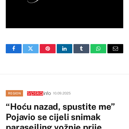
Facebook
Twitter
Pinterest
LinkedIn
Tumblr
WhatsApp
Email
10.09.2025
REGION
“Hoću nazad, spustite me”
Pojavio se cijeli snimak
parasejling vožnje prije