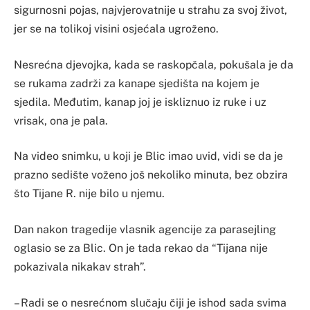
sigurnosni pojas, najvjerovatnije u strahu za svoj život,
jer se na tolikoj visini osjećala ugroženo.
Nesrećna djevojka, kada se raskopčala, pokušala je da
se rukama zadrži za kanape sjedišta na kojem je
sjedila. Međutim, kanap joj je iskliznuo iz ruke i uz
vrisak, ona je pala.
Na video snimku, u koji je Blic imao uvid, vidi se da je
prazno sedište voženo još nekoliko minuta, bez obzira
što Tijane R. nije bilo u njemu.
Dan nakon tragedije vlasnik agencije za parasejling
oglasio se za Blic. On je tada rekao da “Tijana nije
pokazivala nikakav strah”.
– Radi se o nesrećnom slučaju čiji je ishod sada svima