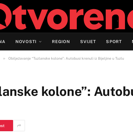
NA
NOVOSTI
REGION
SVIJET
SPORT
»
Obilježavanje “Tuzlanske kolone”: Autobusi krenuli iz Bijeljine u Tuzlu
lanske kolone”: Autobu
est