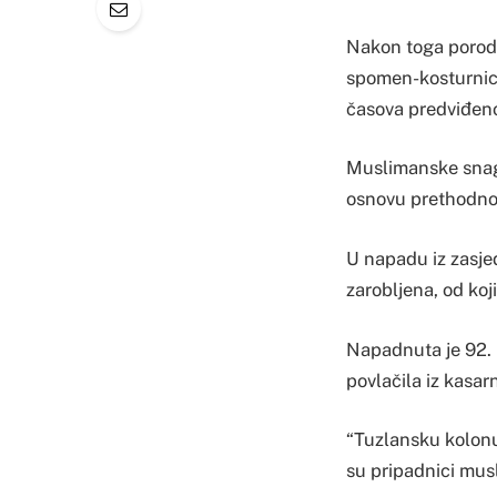
Nakon toga porodic
spomen-kosturnice 
časova predviđeno
Muslimanske snage
osnovu prethodno 
U napadu iz zasje
zarobljena, od koji
Napadnuta je 92. 
povlačila iz kasa
“Tuzlansku kolonu”
su pripadnici musl