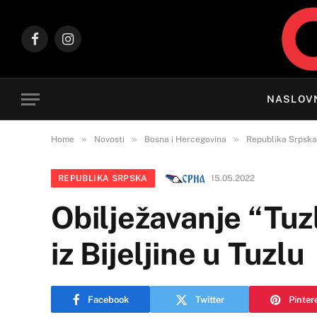
Facebook
Instagram
NASLOV
»
»
»
Home
Novosti
Bosna i Hercegovina
Republika Srpska
REPUBLIKA SRPSKA
15.05.2022
Obilježavanje “Tuz
iz Bijeljine u Tuzlu
Facebook
Twitter
Pinter