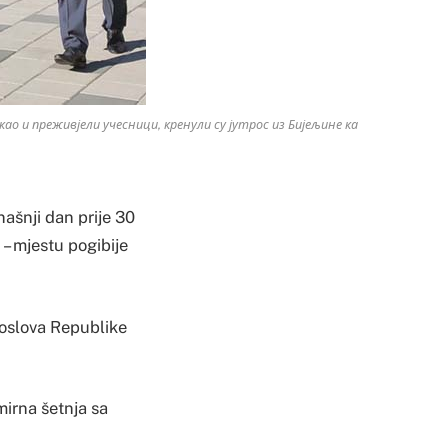
као и преживјели учесници, кренули су јутрос из Бијељине ка
ašnji dan prije 30
i – mjestu pogibije
poslova Republike
mirna šetnja sa