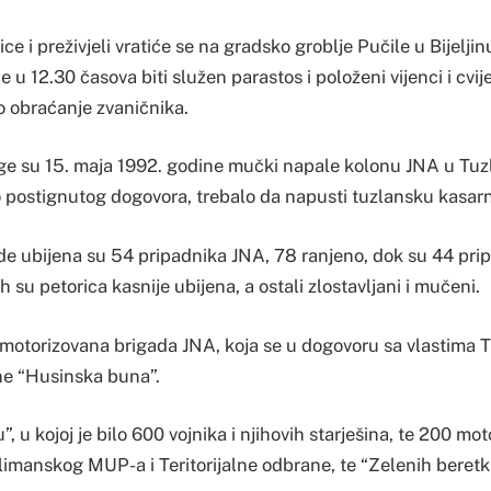
e i preživjeli vratiće se na gradsko groblje Pučile u Bijeljin
u 12.30 časova biti služen parastos i položeni vijenci i cvij
 obraćanje zvaničnika.
 su 15. maja 1992. godine mučki napale kolonu JNA u Tuzli
postignutog dogovora, trebalo da napusti tuzlansku kasar
de ubijena su 54 pripadnika JNA, 78 ranjeno, dok su 44 pr
h su petorica kasnije ubijena, a ostali zlostavljani i mučeni.
motorizovana brigada JNA, koja se u dogovoru sa vlastima 
rne “Husinska buna”.
, u kojoj je bilo 600 vojnika i njihovih starješina, te 200 mot
imanskog MUP-a i Teritorijalne odbrane, te “Zelenih beretki