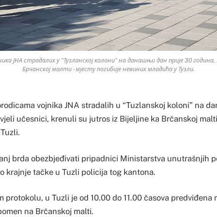
ника ЈНА страдалих у "Тузланској колони" на данашњи дан прије 30 година, 
Брчанској малти - мјесту погибије невиних младића у Тузли.
orodicama vojnika JNA stradalih u “Tuzlanskoj koloni” na dan
vjeli učesnici, krenuli su jutros iz Bijeljine ka Brčanskoj malt
Tuzli.
nj brda obezbjeđivati pripadnici Ministarstva unutrašnjih 
o krajnje tačke u Tuzli policija tog kantona.
 protokolu, u Tuzli je od 10.00 do 11.00 časova predviđena 
 pomen na Brčanskoj malti.