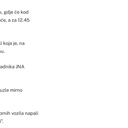
u, gdje će kod
eće, a za 12.45
 koja je, na
nu.
ipadnika JNA
Tuzle mirno
ornih vozila napali
”.