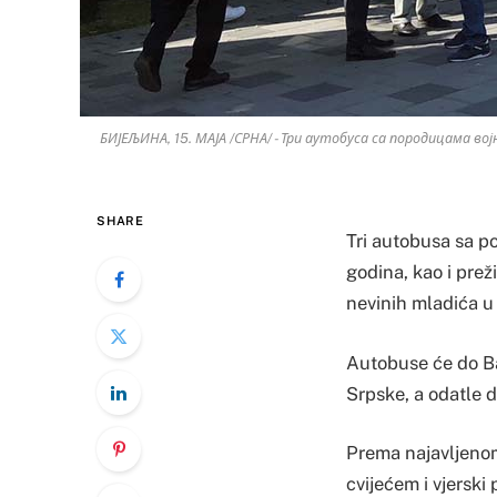
БИЈЕЉИНА, 15. МАЈА /СРНА/ - Три аутобуса са породицама вој
SHARE
Tri autobusa sa p
godina, kao i preži
nevinih mladića u 
Autobuse će do Ba
Srpske, a odatle d
Prema najavljenom
cvijećem i vjerski