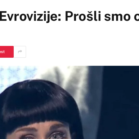
vrovizije: Prošli smo 
o
est