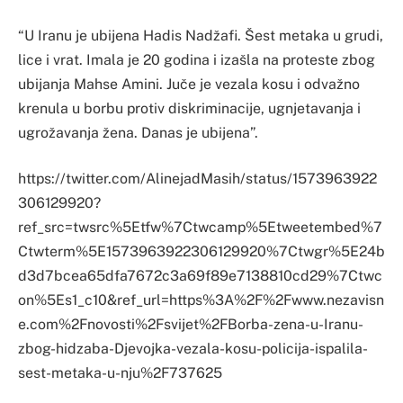
“U Iranu je ubijena Hadis Nadžafi. Šest metaka u grudi,
lice i vrat. Imala je 20 godina i izašla na proteste zbog
ubijanja Mahse Amini. Juče je vezala kosu i odvažno
krenula u borbu protiv diskriminacije, ugnjetavanja i
ugrožavanja žena. Danas je ubijena”.
https://twitter.com/AlinejadMasih/status/1573963922
306129920?
ref_src=twsrc%5Etfw%7Ctwcamp%5Etweetembed%7
Ctwterm%5E1573963922306129920%7Ctwgr%5E24b
d3d7bcea65dfa7672c3a69f89e7138810cd29%7Ctwc
on%5Es1_c10&ref_url=https%3A%2F%2Fwww.nezavisn
e.com%2Fnovosti%2Fsvijet%2FBorba-zena-u-Iranu-
zbog-hidzaba-Djevojka-vezala-kosu-policija-ispalila-
sest-metaka-u-nju%2F737625