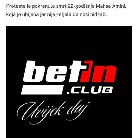
Proteste je pokrenula smrt 22-godišnje Mahse Amini,
koja je ubijena jer nije željela da nosi hidžab.