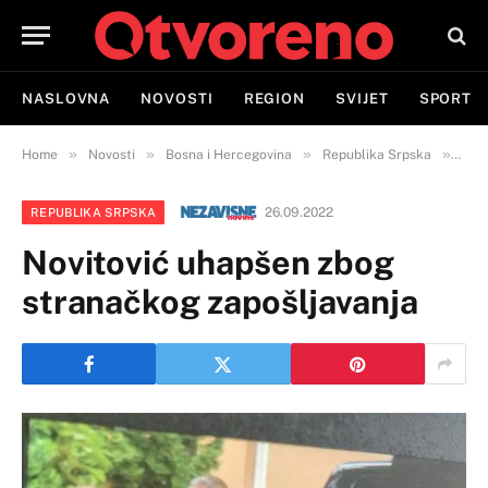
NASLOVNA
NOVOSTI
REGION
SVIJET
SPORT
»
»
»
»
Home
Novosti
Bosna i Hercegovina
Republika Srpska
Novi
26.09.2022
REPUBLIKA SRPSKA
Novitović uhapšen zbog
stranačkog zapošljavanja