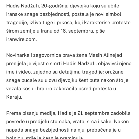
Hadis Nadžafi, 20-godišnja djevojka koju su ubile
iranske snage bezbjednosti, postala je novi simbol
tragedije, izliva tuge i prkosa, koji karakteriše proteste
širom zemlje u Iranu od 16. septembra, piše
iranwire.com.
Novinarka i zagovornica prava žena Masih Alinejad
prenijela je vijest o smrti Hadis Nadžafi, objavivši njeno
ime i video, zajedno sa detaljima tragedije: oružane
snage pucale su u ovu djevojku šest puta nakon što je
vezala kosu i hrabro zakoračila usred protesta u
Karaju.
Prema pisanju medija, Hadis je 21. septembra zadobila
povrede u predjelu stomaka, vrata, srca i šake. Nakon
napada snaga bezbjednosti na nju, prebačena je u
bolnicu, gdje je kasnije preminula.