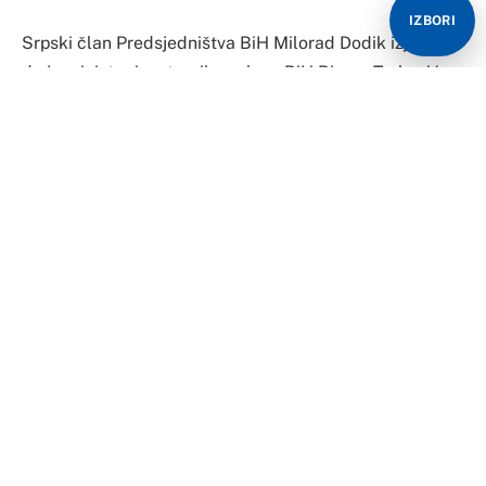
IZBORI
Srpski član Predsjedništva BiH Milorad Dodik izjavio je
da je ministar inostranih poslova BiH Bisera Turković
kao nenavodeća raketa i da se uopšte ne zna gdje će
bubnuti, te poručio da je Predsjedništvo BiH to koje
vodi spoljnu politku.
Dodik je, komentarišući instrukcije Turkovićeve mreži
diplomatsko-konzularnih predstavništava (DKP), rekao
da Turkovićeva “očigledno buba svuda po svijetu i hoda
klevećući protiv Srba, traži sankcije”, te da to neće
riješiti situaciju. Prema njegovim riječima, Republika
Srpska je u dovoljnom potencijalu da očuva svoja
politička prava.
“Ona ne može ništa srpskim kadrovima u DKP mreži.
Ona zamišlja neku težinu”, dodao je Dodik. Naglasio je