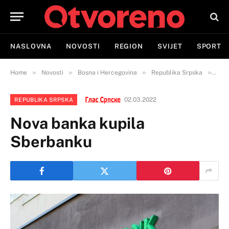
NASLOVNA
NOVOSTI
REGION
SVIJET
SPORT
»
»
»
»
Home
Novosti
Bosna i Hercegovina
Republika Srpska
Nov
02.03.2022
REPUBLIKA SRPSKA
Nova banka kupila
Sberbanku