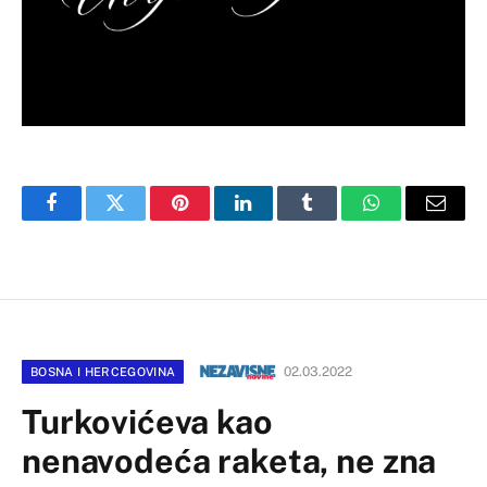
Facebook
Twitter
Pinterest
LinkedIn
Tumblr
WhatsApp
Email
02.03.2022
BOSNA I HERCEGOVINA
Turkovićeva kao
nenavodeća raketa, ne zna