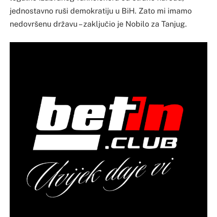
jednostavno ruši demokratiju u BiH. Zato mi imamo
nedovršenu državu – zaključio je Nobilo za Tanjug.