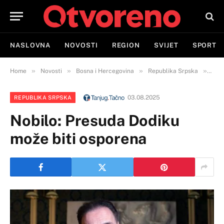
NASLOVNA
NOVOSTI
REGION
SVIJET
SPORT
»
»
»
»
Home
Novosti
Bosna i Hercegovina
Republika Srpska
Nobi
03.08.2025
REPUBLIKA SRPSKA
Nobilo: Presuda Dodiku
može biti osporena