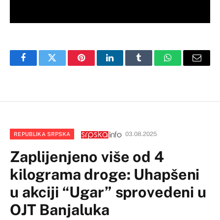
Facebook
Twitter
Pinterest
LinkedIn
Tumblr
WhatsApp
Email
03.08.2025
REPUBLIKA SRPSKA
Zaplijenjeno više od 4
kilograma droge: Uhapšeni
u akciji “Ugar” sprovedeni u
OJT Banjaluka