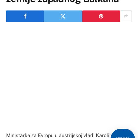
Ministarka za Evropu u austrijskoj vladi Karoline
Edštadler ocijenila je da bi planirani “zeleni pasoš”, koji
u EU treba da se usvoji kao dokument kojim se
omogućava putovanje u vrijeme pandemije, trebalo
“proširiti“ i na na treće države, posebno zapadnog
Balkana.
“Zeleni pasoš” treba da sadrži podatke o preležanom
oboljenju, negativnom testiranju na koronu ili
vakcinaciji, čime bi se omogućili putovanje.