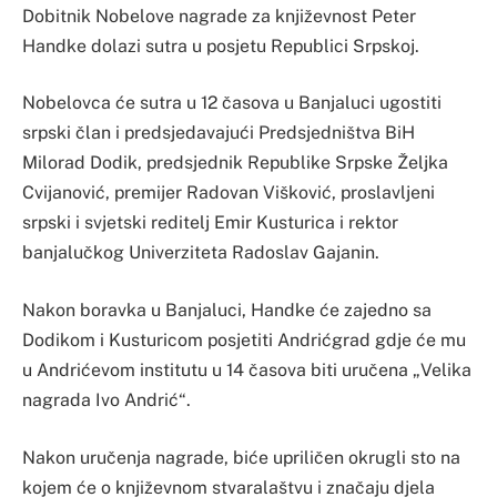
Dobitnik Nobelove nagrade za književnost Peter
Handke dolazi sutra u posjetu Republici Srpskoj.
Nobelovca će sutra u 12 časova u Banjaluci ugostiti
srpski član i predsjedavajući Predsjedništva BiH
Milorad Dodik, predsjednik Republike Srpske Željka
Cvijanović, premijer Radovan Višković, proslavljeni
srpski i svjetski reditelj Emir Kusturica i rektor
banjalučkog Univerziteta Radoslav Gajanin.
Nakon boravka u Banjaluci, Handke će zajedno sa
Dodikom i Kusturicom posjetiti Andrićgrad gdje će mu
u Andrićevom institutu u 14 časova biti uručena „Velika
nagrada Ivo Andrić“.
Nakon uručenja nagrade, biće upriličen okrugli sto na
kojem će o književnom stvaralaštvu i značaju djela