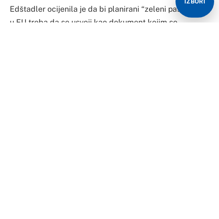
IZBORI
Edštadlerova, koja boravi u posjeti Tirani, rekla je
agenciji APA da je za Austriju zapadni Balkan region
koji joj je blizak, odakle je veliki broj njenih građana
porijeklom, i zbog toga smatra da bi i “zeleni pasoš”
trebalo da se primijeni i na te države.
Kazala je da bi države Zapadnog Balkana kandidati za
članstvo u EU trebalo kod izrade sertifikata i tehničkih
uslova da se orijentišu prema EU, kako bi njihovi
građani mogli bezbjedno da putuju u Austriju.
“To važi i za drugi smjer. Ljetna sezona je pred vratima.
Koliko god je lijepo odmarati se u Austriji, mogu
razumijeti da građani žele ljetovanje na moru, a tu je
zapadni Balkan veoma blizu“, objasnila je Karoline
Edštadler.