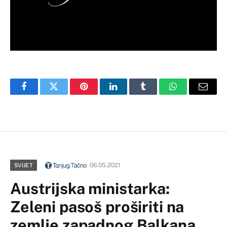
Facebook
Twitter
Pinterest
LinkedIn
Tumblr
WhatsApp
Email
06.05.2021
SVIJET
Austrijska ministarka:
Zeleni pasoš proširiti na
zemlje zapadnog Balkana