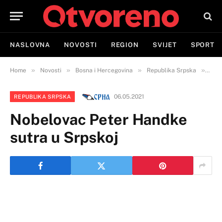
NASLOVNA
NOVOSTI
REGION
SVIJET
SPORT
»
»
»
»
Home
Novosti
Bosna i Hercegovina
Republika Srpska
Nob
06.05.2021
REPUBLIKA SRPSKA
Nobelovac Peter Handke
sutra u Srpskoj