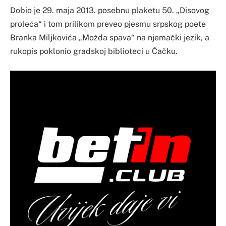
Dobio je 29. maja 2013. posebnu plaketu 50. „Disovog
proleća“ i tom prilikom preveo pjesmu srpskog poete
Branka Miljkovića „Možda spava“ na njemački jezik, a
rukopis poklonio gradskoj biblioteci u Čačku.