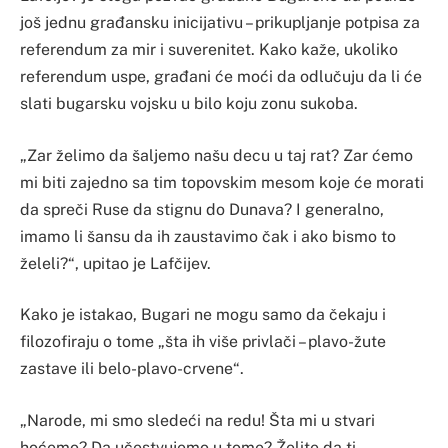
još jednu građansku inicijativu – prikupljanje potpisa za
referendum za mir i suverenitet. Kako kaže, ukoliko
referendum uspe, građani će moći da odlučuju da li će
slati bugarsku vojsku u bilo koju zonu sukoba.
„Zar želimo da šaljemo našu decu u taj rat? Zar ćemo
mi biti zajedno sa tim topovskim mesom koje će morati
da spreči Ruse da stignu do Dunava? I generalno,
imamo li šansu da ih zaustavimo čak i ako bismo to
želeli?“, upitao je Lafčijev.
Kako je istakao, Bugari ne mogu samo da čekaju i
filozofiraju o tome „šta ih više privlači – plavo-žute
zastave ili belo-plavo-crvene“.
„Narode, mi smo sledeći na redu! Šta mi u stvari
hoćemo? Da učestvujemo u tome? Želite da ti