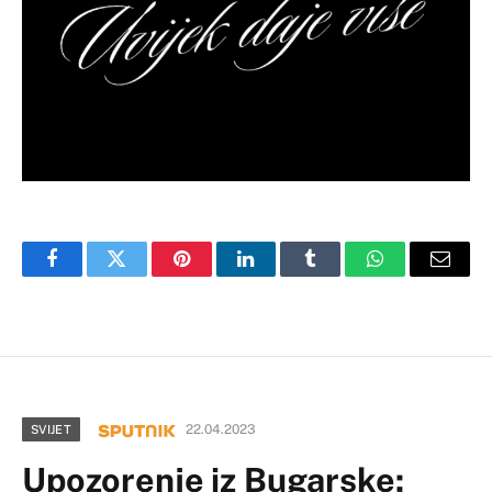
Facebook
Twitter
Pinterest
LinkedIn
Tumblr
WhatsApp
Email
22.04.2023
SVIJET
Upozorenje iz Bugarske: