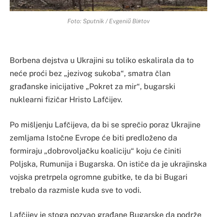
Foto: Sputnik / Evgeniй Biяtov
Borbena dejstva u Ukrajini su toliko eskalirala da to
neće proći bez „jezivog sukoba“, smatra član
građanske inicijative „Pokret za mir“, bugarski
nuklearni fizičar Hristo Lafčijev.
Po mišljenju Lafčijeva, da bi se sprečio poraz Ukrajine
zemljama Istočne Evrope će biti predloženo da
formiraju „dobrovoljačku koaliciju“ koju će činiti
Poljska, Rumunija i Bugarska. On ističe da je ukrajinska
vojska pretrpela ogromne gubitke, te da bi Bugari
trebalo da razmisle kuda sve to vodi.
Lafčijev je stoga pozvao građane Bugarske da podrže