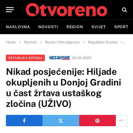
NASLOVNA
NOVOSTI
REGION
SVIJET
SPORT
»
»
»
»
Home
Novosti
Bosna i Hercegovina
Republika Srpska
Nika
23.04.2023
REPUBLIKA SRPSKA
Nikad posjećenije: Hiljade
okupljenih u Donjoj Gradini
u čast žrtava ustaškog
zločina (UŽIVO)