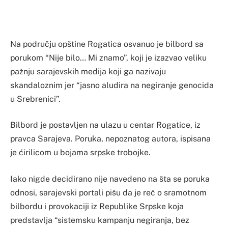
Na području opštine Rogatica osvanuo je bilbord sa
porukom “Nije bilo… Mi znamo”, koji je izazvao veliku
pažnju sarajevskih medija koji ga nazivaju
skandaloznim jer “jasno aludira na negiranje genocida
u Srebrenici”.
Bilbord je postavljen na ulazu u centar Rogatice, iz
pravca Sarajeva. Poruka, nepoznatog autora, ispisana
je ćirilicom u bojama srpske trobojke.
Iako nigde decidirano nije navedeno na šta se poruka
odnosi, sarajevski portali pišu da je reč o sramotnom
bilbordu i provokaciji iz Republike Srpske koja
predstavlja “sistemsku kampanju negiranja, bez