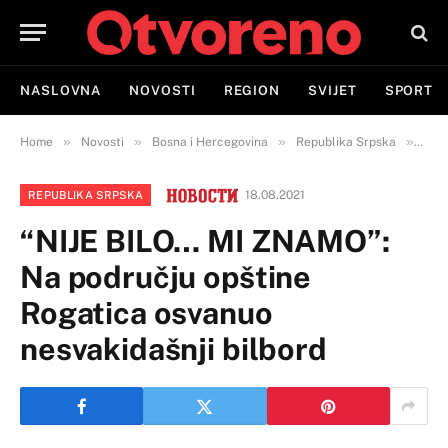
NASLOVNA
NOVOSTI
REGION
SVIJET
SPORT
»
»
»
»
Home
Novosti
Bosna i Hercegovina
Republika Srpska
“NIJ
18.08.2021
REPUBLIKA SRPSKA
“NIJE BILO… MI ZNAMO”:
Na području opštine
Rogatica osvanuo
nesvakidašnji bilbord