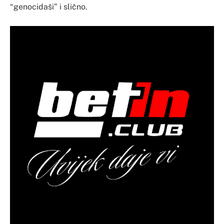
“genocidaši” i slično.