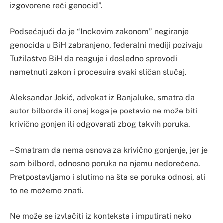
izgovorene reči genocid”.
Podsećajući da je “Inckovim zakonom” negiranje
genocida u BiH zabranjeno, federalni mediji pozivaju
Tužilaštvo BiH da reaguje i dosledno sprovodi
nametnuti zakon i procesuira svaki sličan slučaj.
Aleksandar Jokić, advokat iz Banjaluke, smatra da
autor bilborda ili onaj koga je postavio ne može biti
krivično gonjen ili odgovarati zbog takvih poruka.
– Smatram da nema osnova za krivično gonjenje, jer je
sam bilbord, odnosno poruka na njemu nedorečena.
Pretpostavljamo i slutimo na šta se poruka odnosi, ali
to ne možemo znati.
Ne može se izvlačiti iz konteksta i imputirati neko