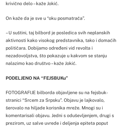
krivično delo – kaže Jokić.
On kaže da je sve u “oku posmatrača”.
– U suštini, taj bilbord je posledica svih neplanskih
aktivnosti kako visokog predstavnika, tako i domaćih
političara. Dobijamo određeni vid revolta i
nezadovoljstva, što pokazuje u kakvom se stanju
nalazimo kao društvo – kaže Jokić.
PODELJENO NA “FEJSBUKu”
FOTOGRAFIJE bilborda objavljene su na fejsbuk-
stranici “Srcem za Srpsku”. Objavu je lajkovalo,
šerovalo na hiljade korisnika mreže. Mnogi su i
komentarisali objavu. Jedni s oduševljenjem, drugi s
prezirom, uz salve uvrede i deljenja epiteta poput