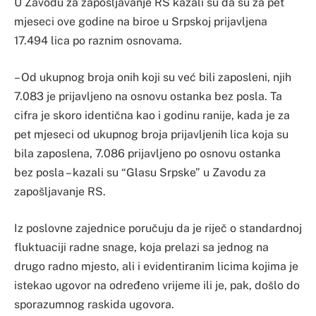
U Zavodu za zapošljavanje RS kazali su da su za pet
mjeseci ove godine na biroe u Srpskoj prijavljena
17.494 lica po raznim osnovama.
– Od ukupnog broja onih koji su već bili zaposleni, njih
7.083 je prijavljeno na osnovu ostanka bez posla. Ta
cifra je skoro identična kao i godinu ranije, kada je za
pet mjeseci od ukupnog broja prijavljenih lica koja su
bila zaposlena, 7.086 prijavljeno po osnovu ostanka
bez posla – kazali su “Glasu Srpske” u Zavodu za
zapošljavanje RS.
Iz poslovne zajednice poručuju da je riječ o standardnoj
fluktuaciji radne snage, koja prelazi sa jednog na
drugo radno mjesto, ali i evidentiranim licima kojima je
istekao ugovor na određeno vrijeme ili je, pak, došlo do
sporazumnog raskida ugovora.