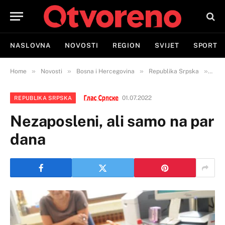
NASLOVNA
NOVOSTI
REGION
SVIJET
SPORT
»
»
»
»
Home
Novosti
Bosna i Hercegovina
Republika Srpska
Neza
01.07.2022
REPUBLIKA SRPSKA
Nezaposleni, ali samo na par
dana