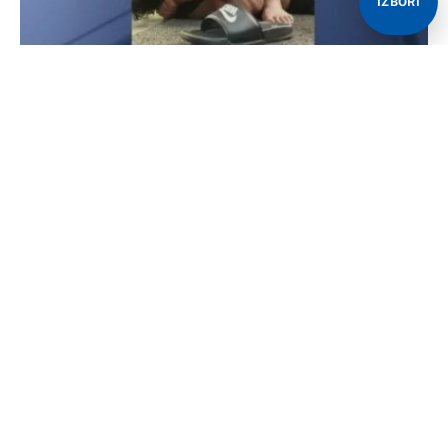
IZBORI
Idriz Redžović ispao je pravi junak u američkom gradu
Čikagu jer je, prema pisanju WFLD, zaustavio lopova
koji mu se prije toga obratio riječima „šta gledaš“.
Redžović se fizički obračunao s muškarcem nakon što
je ovaj navodno udario 19-godišnjeg zaposlenika
trgovine „7-Eleven“.
Redžović je inače crni pojas u điuđici i ima svoju
akademiju u Čikagu.
Prošlog četvrtka naveče otišao je u trgovinu „7-Eleven“
kupiti nešto za djecu kada je primijetio muškarca koji