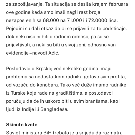
za zapošljavanje. Ta situacija se desila krajem februara
ove godine kada smo imali nagli rast broja
nezaposlenih sa 68.000 na 71.000 ili 72.0000 lica.
Pojedini su dali otkaz da bi se prijavili za te podsticaje,
dok neki nisu ni bili u radnom odnosu, pa su se
prijavljivali, a neki su bili u sivoj zoni, odnosno van
evidencije – navodi Aćić.
Poslodavci u Srpskoj već nekoliko godina imaju
problema sa nedostatkom radnika gotovo svih profila,
od vozača do konobara. Tako već duže imamo radnike
iz Turske koje rade na gradilištima, a poslodavci
poručuju da će ih uskoro biti u svim branšama, kao i
ljudi iz Indije ili Bangladeša.
Skinute kvote
Savjet ministara BiH trebalo je u srijedu da razmatra