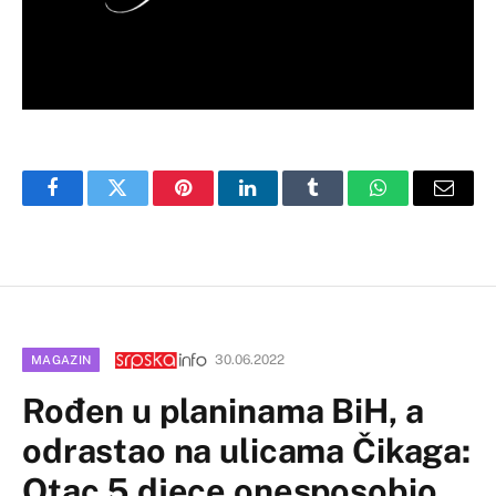
Facebook
Twitter
Pinterest
LinkedIn
Tumblr
WhatsApp
Email
30.06.2022
MAGAZIN
Rođen u planinama BiH, a
odrastao na ulicama Čikaga:
Otac 5 djece onesposobio