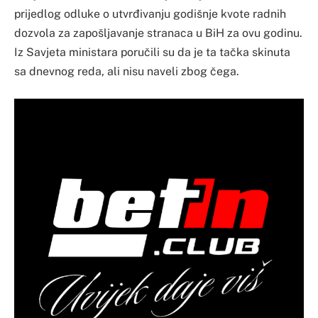
prijedlog odluke o utvrđivanju godišnje kvote radnih
dozvola za zapošljavanje stranaca u BiH za ovu godinu.
Iz Savjeta ministara poručili su da je ta tačka skinuta
sa dnevnog reda, ali nisu naveli zbog čega.