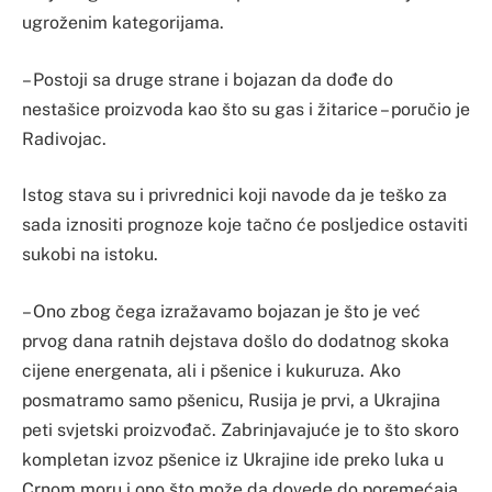
ugroženim kategorijama.
– Postoji sa druge strane i bojazan da dođe do
nestašice proizvoda kao što su gas i žitarice – poručio je
Radivojac.
Istog stava su i privrednici koji navode da je teško za
sada iznositi prognoze koje tačno će posljedice ostaviti
sukobi na istoku.
– Ono zbog čega izražavamo bojazan je što je već
prvog dana ratnih dejstava došlo do dodatnog skoka
cijene energenata, ali i pšenice i kukuruza. Ako
posmatramo samo pšenicu, Rusija je prvi, a Ukrajina
peti svjetski proizvođač. Zabrinjavajuće je to što skoro
kompletan izvoz pšenice iz Ukrajine ide preko luka u
Crnom moru i ono što može da dovede do poremećaja