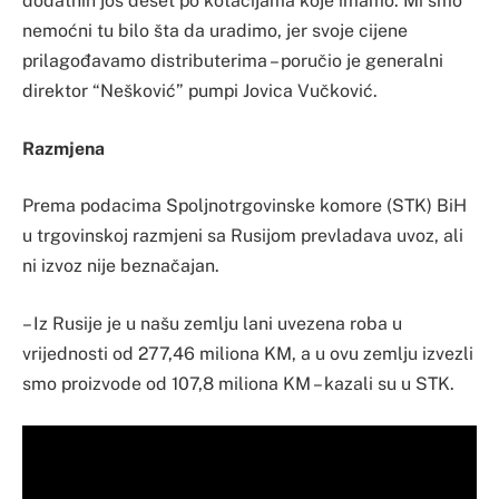
dodatnih još deset po kotacijama koje imamo. Mi smo
nemoćni tu bilo šta da uradimo, jer svoje cijene
prilagođavamo distributerima – poručio je generalni
direktor “Nešković” pumpi Jovica Vučković.
Razmjena
Prema podacima Spoljnotrgovinske komore (STK) BiH
u trgovinskoj razmjeni sa Rusijom prevladava uvoz, ali
ni izvoz nije beznačajan.
– Iz Rusije je u našu zemlju lani uvezena roba u
vrijednosti od 277,46 miliona KM, a u ovu zemlju izvezli
smo proizvode od 107,8 miliona KM – kazali su u STK.