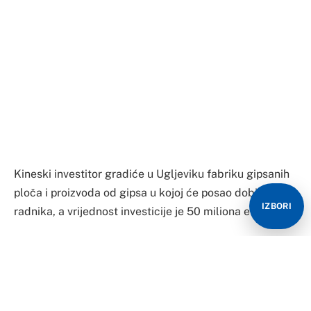
ploča i proizvoda od gipsa u kojoj će posao dobiti 100
radnika, a vrijednost investicije je 50 miliona evra.
Rekao je to za “Glas Srpske” vršilac dužnosti direktora
Rudnika i Termoelektrane (RiTE) “Ugljevik” Čedomir
Stojanović, naglasivši da će danas potpisati sporazum
o dugoročnoj saradnji i ugovor o osnivanju zajedničkog
preduzeća sa kineskom kompanijom “Novi građevinski
materijali Peking”, koja je jedan od najvećih svjetskih
proizvođača gipsanih ploča.
IZBORI
– Ta investicija je za nas veoma bitna s obzirom na to da
imamo sistem za odsumporavanje i gips je u stvari
nusproizvod. Oni će kupovati od nas gips i ugalj, a osim
toga ovo je investicija od oko 50 miliona evra i to
dovoljno govori. Nakon potpisivanja ugovora