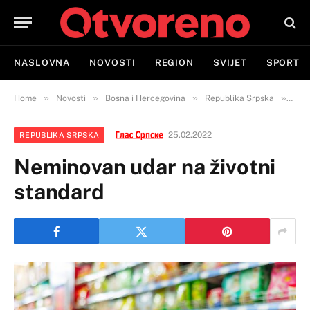
NASLOVNA
NOVOSTI
REGION
SVIJET
SPORT
»
»
»
»
Home
Novosti
Bosna i Hercegovina
Republika Srpska
Nemi
25.02.2022
REPUBLIKA SRPSKA
Neminovan udar na životni
standard