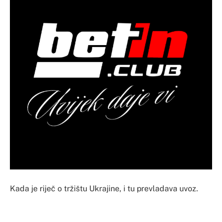
Kada je riječ o tržištu Ukrajine, i tu prevladava uvoz.