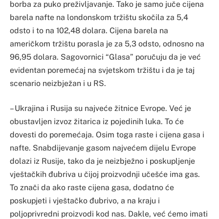
borba za puko preživljavanje. Tako je samo juče cijena
barela nafte na londonskom tržištu skočila za 5,4
odsto i to na 102,48 dolara. Cijena barela na
američkom tržištu porasla je za 5,3 odsto, odnosno na
96,95 dolara. Sagovornici “Glasa” poručuju da je već
evidentan poremećaj na svjetskom tržištu i da je taj
scenario neizbježan i u RS.
– Ukrajina i Rusija su najveće žitnice Evrope. Već je
obustavljen izvoz žitarica iz pojedinih luka. To će
dovesti do poremećaja. Osim toga raste i cijena gasa i
nafte. Snabdijevanje gasom najvećem dijelu Evrope
dolazi iz Rusije, tako da je neizbježno i poskupljenje
vještačkih đubriva u čijoj proizvodnji učešće ima gas.
To znači da ako raste cijena gasa, dodatno će
poskupjeti i vještačko đubrivo, a na kraju i
poljoprivredni proizvodi kod nas. Dakle, već ćemo imati