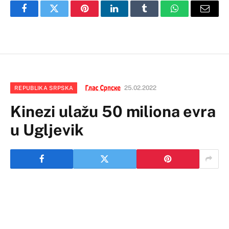
Facebook
Twitter
Pinterest
LinkedIn
Tumblr
WhatsApp
Email
25.02.2022
REPUBLIKA SRPSKA
Kinezi ulažu 50 miliona evra
u Ugljevik
Kineski investitor gradiće u Ugljeviku fabriku gipsanih