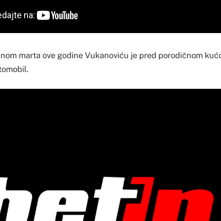
inom marta ove godine Vukanoviću je pred porodičnom kućo
tomobil.