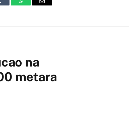
Tumblr
WhatsApp
Email
ucao na
200 metara