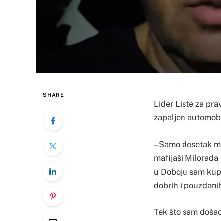
SHARE
Lider Liste za pra
zapaljen automobi
– Samo desetak mi
mafijaši Milorada
u Doboju sam kupi
dobrih i pouzdanih
Tek što sam doša