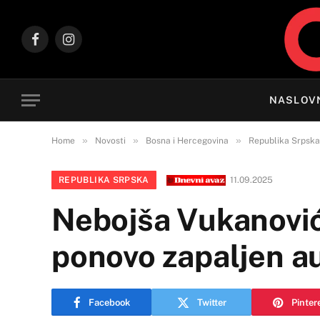
Facebook
Instagram
NASLOV
»
»
»
Home
Novosti
Bosna i Hercegovina
Republika Srpska
REPUBLIKA SRPSKA
11.09.2025
Nebojša Vukanović
ponovo zapaljen au
Facebook
Twitter
Pinter