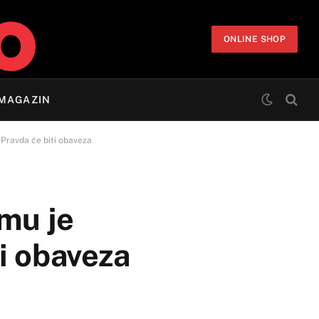
ONLINE SHOP
MAGAZIN
 Pravda će biti obaveza
mu je
i obaveza