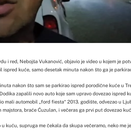
vdu i red, Nebojša Vukanović, objavio je video u kojem je pot
l ispred kuće, samo desetak minuta nakon što ga je parkira
nuta nakon što sam se parkirao ispred porodične kuće u Tre
 Dodika zapalili novo auto koje sam upravo dovezao ispred ku
o mali automobil „ford fiesta“ 2013. godište, odvezao u Ljub
 majstora, braće Ćuzulan, i večeras ga prvi put dovezao kuć
o u kuću, supruga me čekala da skupa večeramo, neko me j