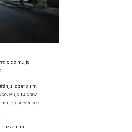
vrdio da mu je
o.
binju, opet su mi
će. Prije 10 dana
inje na servis kod
i.
e pozvao na