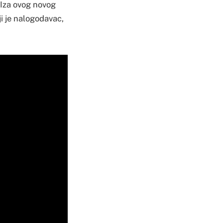
. Iza ovog novog
i je nalogodavac,