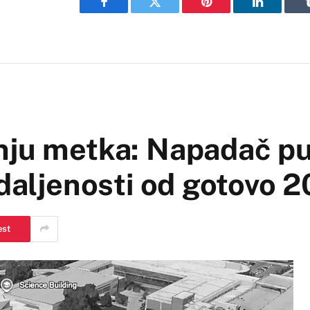
Facebook
Twitter
Pinterest
LinkedIn
nju metka: Napadač p
udaljenosti od gotovo 
est