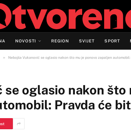
NA
NOVOSTI
REGION
SVIJET
SPORT
»
Nebojša Vukanović se oglasio nakon što mu je ponovo zapaljen automobil:
 se oglasio nakon što 
tomobil: Pravda će bit
est