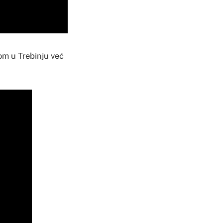
m u Trebinju već