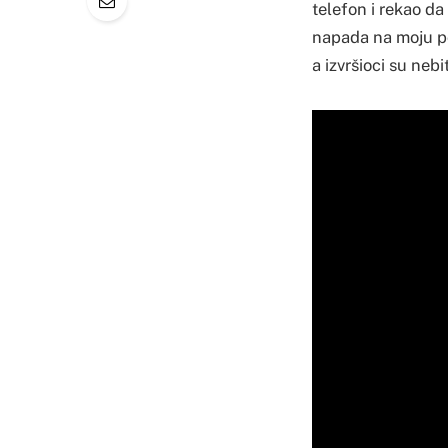
telefon i rekao da
napada na moju po
a izvršioci su neb