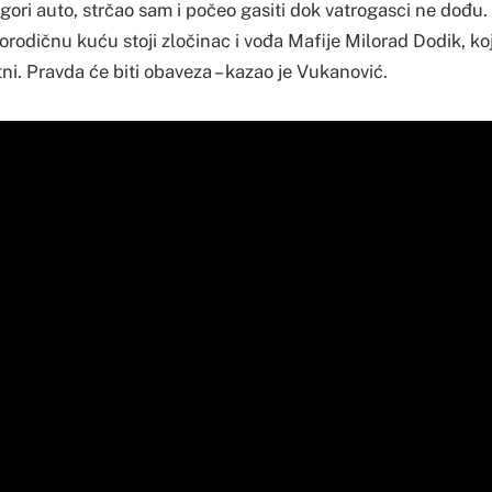
 gori auto, strčao sam i počeo gasiti dok vatrogasci ne dođu
rodičnu kuću stoji zločinac i vođa Mafije Milorad Dodik, koj
itni. Pravda će biti obaveza – kazao je Vukanović.