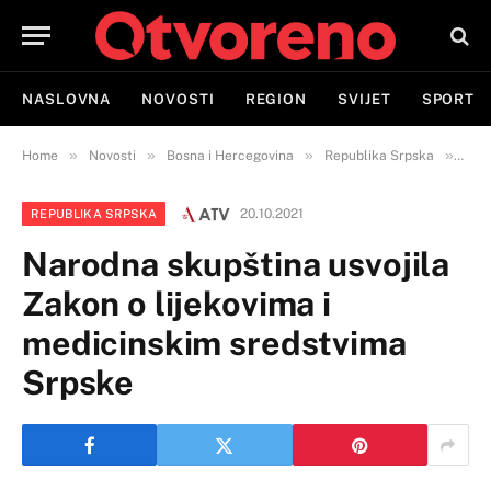
NASLOVNA
NOVOSTI
REGION
SVIJET
SPORT
»
»
»
»
Home
Novosti
Bosna i Hercegovina
Republika Srpska
Naro
20.10.2021
REPUBLIKA SRPSKA
Narodna skupština usvojila
Zakon o lijekovima i
medicinskim sredstvima
Srpske