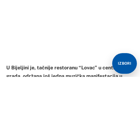
IZBORI
U Bijeljini je, tačnije restoranu “Lovac” u centru
grada, održana još jedna muzička manifestacija u
organizaciji Extra Starsa, sedamnaesta po redu,
ovoga puta Novogodišnja folk parada na kojoj je uzelo
učešće više pjevača i revijalnih gostiju kao što su
Hasan Dudić, Savo Radović, Ljupče Nedić i Đoko
Marić.
U revijalno-zabavnom druženju nastupili su Mladen