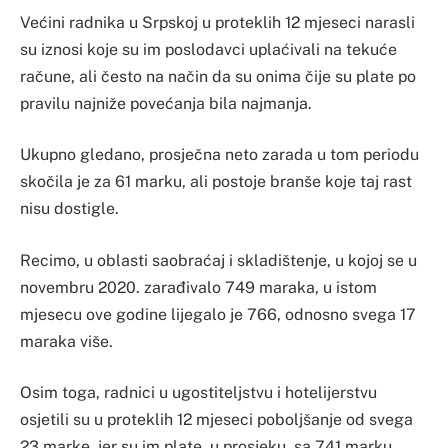
Većini radnika u Srpskoj u proteklih 12 mjeseci narasli
su iznosi koje su im poslodavci uplaćivali na tekuće
račune, ali često na način da su onima čije su plate po
pravilu najniže povećanja bila najmanja.
Ukupno gledano, prosječna neto zarada u tom periodu
skočila je za 61 marku, ali postoje branše koje taj rast
nisu dostigle.
Recimo, u oblasti saobraćaj i skladištenje, u kojoj se u
novembru 2020. zarađivalo 749 maraka, u istom
mjesecu ove godine lijegalo je 766, odnosno svega 17
maraka više.
Osim toga, radnici u ugostiteljstvu i hotelijerstvu
osjetili su u proteklih 12 mjeseci poboljšanje od svega
23 marke, jer su im plate, u prosjeku, sa 741 marku