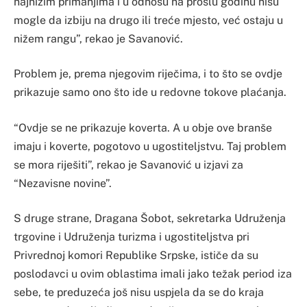
najnižim primanjima i u odnosu na prošlu godinu nisu
mogle da izbiju na drugo ili treće mjesto, već ostaju u
nižem rangu”, rekao je Savanović.
Problem je, prema njegovim riječima, i to što se ovdje
prikazuje samo ono što ide u redovne tokove plaćanja.
“Ovdje se ne prikazuje koverta. A u obje ove branše
imaju i koverte, pogotovo u ugostiteljstvu. Taj problem
se mora riješiti”, rekao je Savanović u izjavi za
“Nezavisne novine”.
S druge strane, Dragana Šobot, sekretarka Udruženja
trgovine i Udruženja turizma i ugostiteljstva pri
Privrednoj komori Republike Srpske, ističe da su
poslodavci u ovim oblastima imali jako težak period iza
sebe, te preduzeća još nisu uspjela da se do kraja