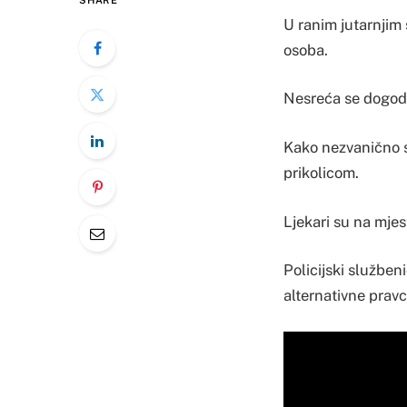
SHARE
U ranim jutarnjim
osoba.
Nesreća se dogodi
Kako nezvanično s
prikolicom.
Ljekari su na mje
Policijski služben
alternativne prav