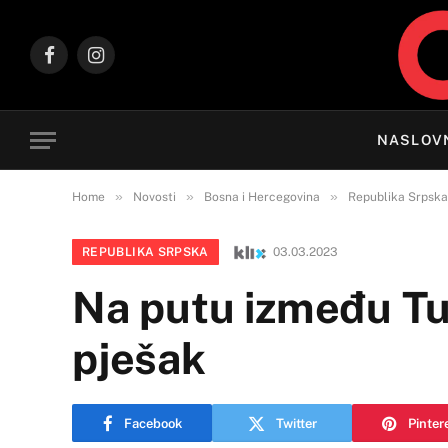
Facebook
Instagram
NASLOV
»
»
»
Home
Novosti
Bosna i Hercegovina
Republika Srpska
REPUBLIKA SRPSKA
03.03.2023
Na putu između Tuz
pješak
Facebook
Twitter
Pinter