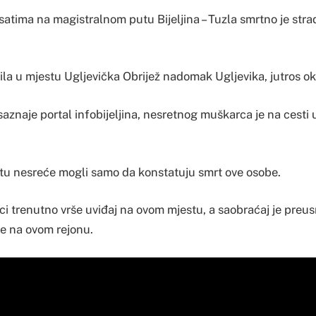
 satima na magistralnom putu Bijeljina – Tuzla smrtno je str
la u mjestu Ugljevička Obrijež nadomak Ugljevika, jutros oko
aznaje portal infobijeljina, nesretnog muškarca je na cesti
stu nesreće mogli samo da konstatuju smrt ove osobe.
ici trenutno vrše uviđaj na ovom mjestu, a saobraćaj je preu
ce na ovom rejonu.