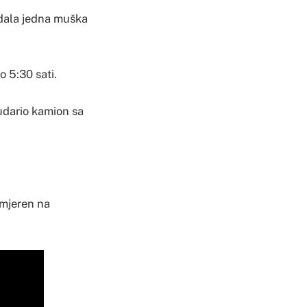
adala jedna muška
 5:30 sati.
 udario kamion sa
smjeren na