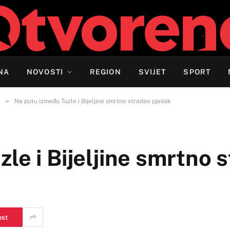
NA
NOVOSTI
REGION
SVIJET
SPORT
»
Na putu između Tuzle i Bijeljine smrtno stradao pješak
le i Bijeljine smrtno 
est