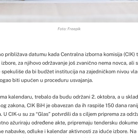
Foto: Freepik
no približava datumu kada Centralna izborna komisija (CIK) 
izbore, za njihovo održavanje još zvanično nema novca, ali s
 spekuliše da bi budžet institucija na zajedničkom nivou vlas
gao biti upućen u proceduru usvajanja.
rema kalendaru, trebalo da budu održani 2. oktobra, a u skla
g zakona, CIK BiH je obavezan da ih raspiše 150 dana rani
. U CIK-u su za “Glas” potvrdili da s ciljem priprema za održ
utno ažuriraju određene akte, pripremaju tendersku dokumen
e nabavke, odluke i kalendar aktivnosti za iduće izbore. Na