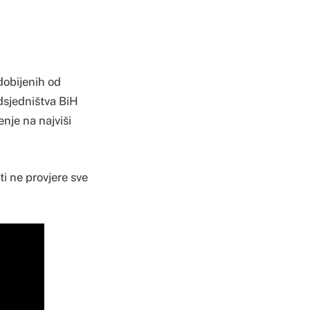
dobijenih od
dsjedništva BiH
nje na najviši
i ne provjere sve