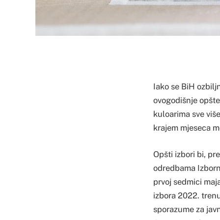
Iako se BiH ozbilj
ovogodišnje opšte 
kuloarima sve više
krajem mjeseca mo
Opšti izbori bi, p
odredbama Izborno
prvoj sedmici maja
izbora 2022. tren
sporazume za javn