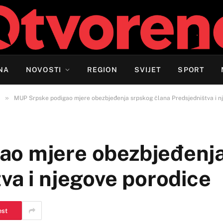
NA
NOVOSTI
REGION
SVIJET
SPORT
»
MUP Srpske podigao mjere obezbjeđenja srpskog člana Predsjedništva i n
ao mjere obezbjeđenj
va i njegove porodice
est