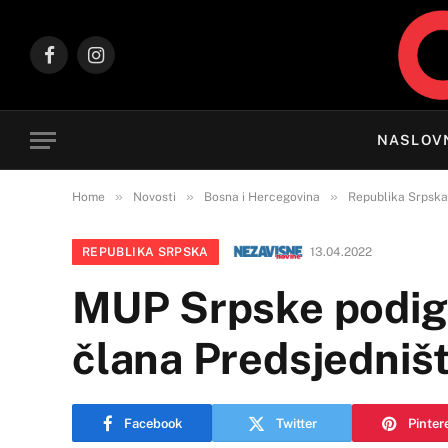
Facebook
Instagram
NASLOV
»
»
»
Home
Novosti
Bosna i Hercegovina
Republika Srpska
REPUBLIKA SRPSKA
13.04.2022
MUP Srpske podig
člana Predsjedništ
Facebook
Twitter
Pinter