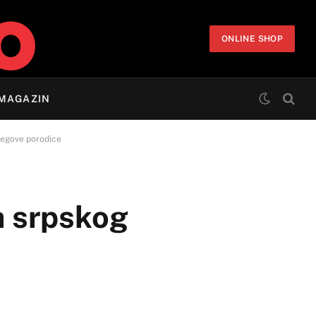
ONLINE SHOP
MAGAZIN
jegove porodice
a srpskog