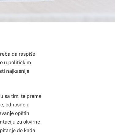
treba da raspiše
e u političkim
ti najkasnije
du sa tim, te prema
je, odnosno u
avanje opštih
taciju za okvirne
 pitanje do kada