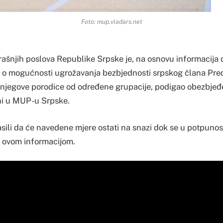
Foto: mup.vladars.net
rašnjih poslova Republike Srpske je, na osnovu informacija 
i o mogućnosti ugrožavanja bezbjednosti srpskog člana Pre
 njegove porodice od određene grupacije, podigao obezbjeđe
rni u MUP-u Srpske.
sili da će navedene mjere ostati na snazi dok se u potpunost
a ovom informacijom.