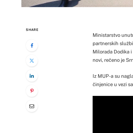
SHARE
Ministarstvo unut
partnerskih služb
Milorada Dodika i
novi, rečeno je S
Iz MUP-a su nagla
činjenice u vezi s