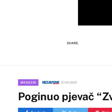
SHARE.
MAGAZIN
07.03.2023
Poginuo pjevač “Z