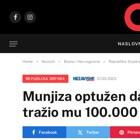
Facebook
Instagram
NASLOV
»
»
»
Home
Novosti
Bosna i Hercegovina
Republika Srpska
REPUBLIKA SRPSKA
07.03.2023
Munjiza optužen da
tražio mu 100.00
Facebook
Twitter
Pinter