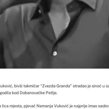
ković, bivši takmičar “Zvezda Granda” stradao je sinoć u s
ogodila kod Dobanovačke Petlje.
a lica mjesta, pjevač Nemanja Vuković je najprije imao saobr