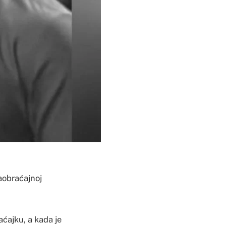
aobraćajnoj
aćajku, a kada je