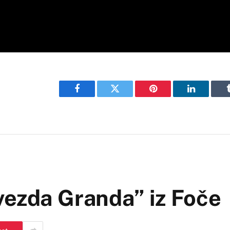
Facebook
Twitter
Pinterest
LinkedIn
vezda Granda” iz Foče