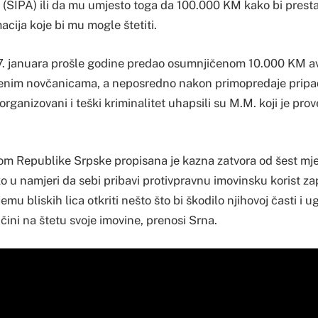
tu (SIPA) ili da mu umjesto toga da 100.000 KM kako bi prest
cija koje bi mu mogle štetiti.
27. januara prošle godine predao osumnjičenom 10.000 KM a
ženim novčanicama, a neposredno nakon primopredaje pripa
ganizovani i teški kriminalitet uhapsili su M.M. koji je pr
om Republike Srpske propisana je kazna zatvora od šest mje
 u namjeri da sebi pribavi protivpravnu imovinsku korist za
jemu bliskih lica otkriti nešto što bi škodilo njihovoj časti i u
čini na štetu svoje imovine, prenosi Srna.