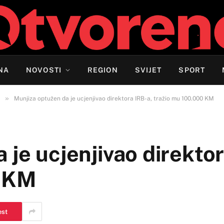
NA
NOVOSTI
REGION
SVIJET
SPORT
»
Munjiza optužen da je ucjenjivao direktora IRB-a, tražio mu 100.000 KM
 je ucjenjivao direktor
0 KM
est