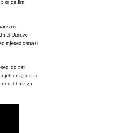
ao sa daljim
vansa u
dnici Uprave
oveo mjesec dana u
seci do pet
prijeti drugom da
gledu, i time ga