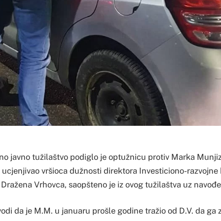
o javno tužilaštvo podiglo je optužnicu protiv Marka Munjiz
ucjenjivao vršioca dužnosti direktora Investiciono-razvojne
Dražena Vrhovca, saopšteno je iz ovog tužilaštva uz navođenj
odi da je M.M. u januaru prošle godine tražio od D.V. da ga 