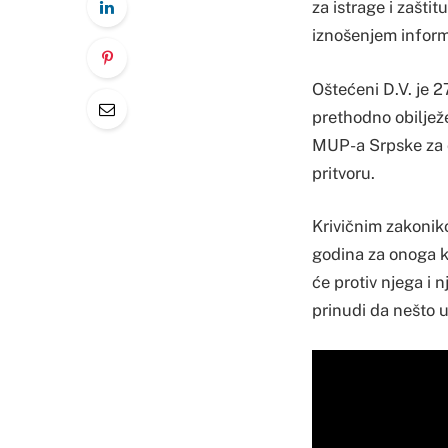
za istrage i zašti
iznošenjem informa
Oštećeni D.V. je 
prethodno obilje
MUP-a Srpske za or
pritvoru.
Krivičnim zakonik
godina za onoga ko
će protiv njega i n
prinudi da nešto u