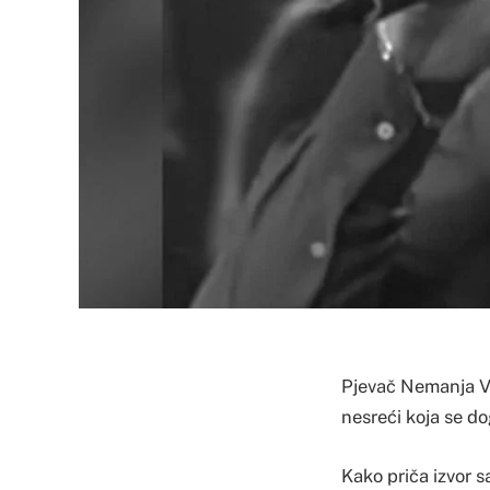
Pjevač Nemanja Vu
nesreći koja se d
Kako priča izvor s